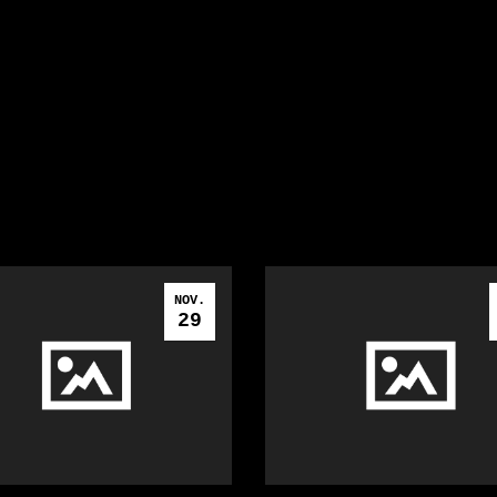
NOV.
29