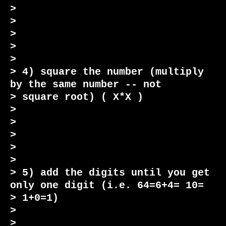
>

>

>

>

>

> 4) square the number (multiply 
by the same number -- not

> square root) ( X*X )

>

>

>

>

>

> 5) add the digits until you get 
only one digit (i.e. 64=6+4= 10=

> 1+0=1)

>

>
