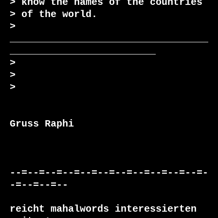
> know the names of the countries

> of the world.

> 
__________________________________
_________________________

>

>

>

Gruss Raphi

--=--=--=--=--=--=--=--=--=--=--=-
-=--=--=--

reicht mahalwords interessierten 