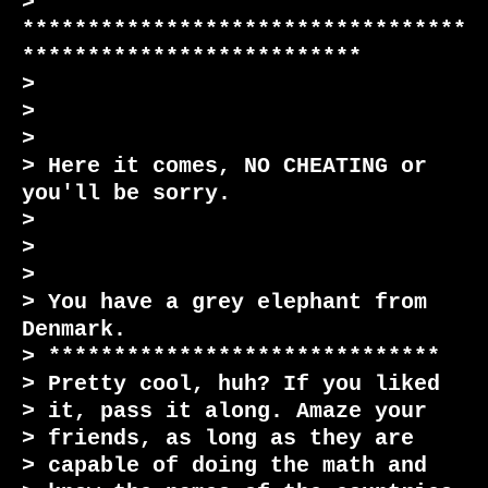
> 
**********************************
**************************

>

>

>

> Here it comes, NO CHEATING or 
you'll be sorry.

>

>

>

> You have a grey elephant from 
Denmark.

> ******************************

> Pretty cool, huh? If you liked

> it, pass it along. Amaze your

> friends, as long as they are

> capable of doing the math and
