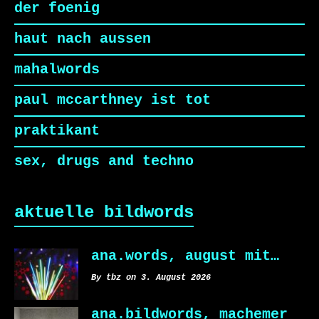
der foenig
haut nach aussen
mahalwords
paul mccarthney ist tot
praktikant
sex, drugs and techno
aktuelle bildwords
ana.words, august mit…
By tbz on 3. August 2026
ana.bildwords, machemer