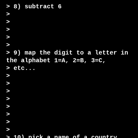
> 8) subtract 6

>

>

>

>

>

> 9) map the digit to a letter in 
the alphabet 1=A, 2=B, 3=C,

> etc...

>

>

>

>

>

>

>

>

> 10) pick a name of a country 