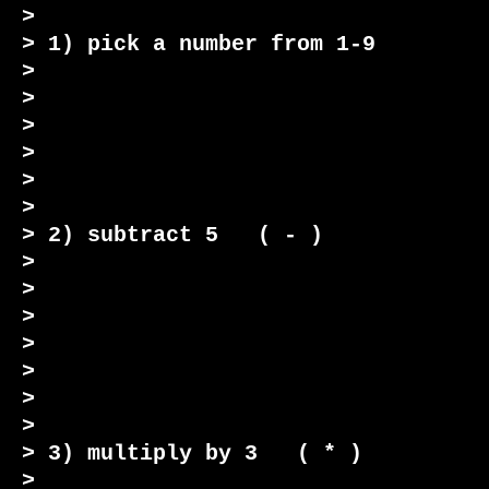
>

> 1) pick a number from 1-9

>

>

>

>

>

>

> 2) subtract 5   ( - )

>

>

>

>

>

>

>

> 3) multiply by 3   ( * )

>
