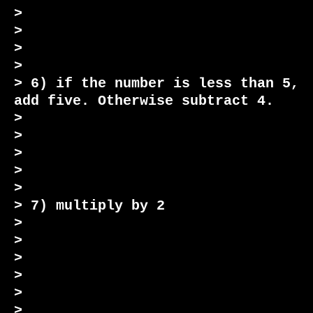
>

>

>

>

> 6) if the number is less than 5, 
add five. Otherwise subtract 4.

>

>

>

>

>

> 7) multiply by 2

>

>

>

>

>

>
