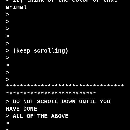
> 12) think of the color of that 
animal

>

>

>

>

>

> (keep scrolling)

>

>

>

> 
**********************************
**************************

> DO NOT SCROLL DOWN UNTIL YOU 
HAVE DONE

> ALL OF THE ABOVE

>
