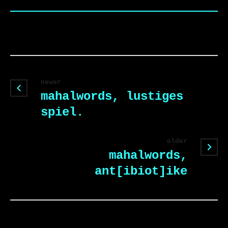
newer
mahalwords, lustiges
spiel.
older
mahalwords,
ant[ibiot]ike