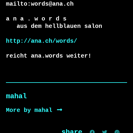
mailto:words@ana.ch

a n a . w o r d s

   aus dem hellblauen salon

http://ana.ch/words/
reicht ana.words weiter!
mahal
More by mahal
share