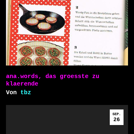
ana.words, das groesste zu
klaerende
Von
tbz
SEP.
26