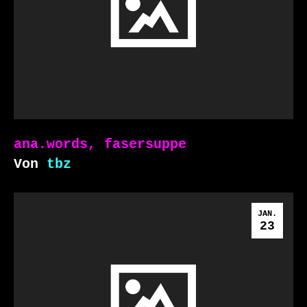
ana.words, fasersuppe
Von
tbz
JAN.
23