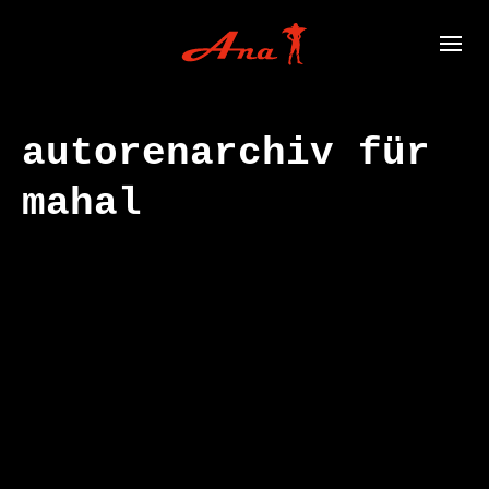
autorenarchiv für
mahal
ana.words,
JUNI
05
neinnein
2026
janein janein
janein nein