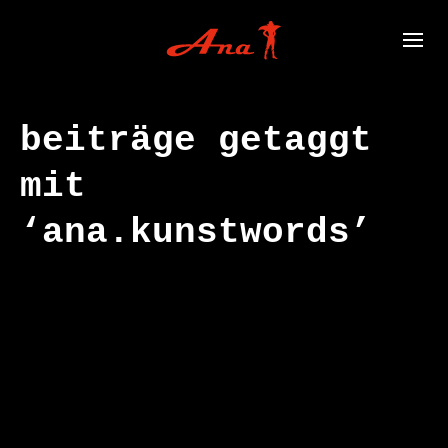
beiträge getaggt
mit
‘ana.kunstwords’
ana.words,
JUNI
28
kunstverteilun
2024
g