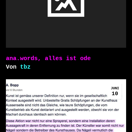
ana.words, alles ist ode
Von
tbz
JUNI
10