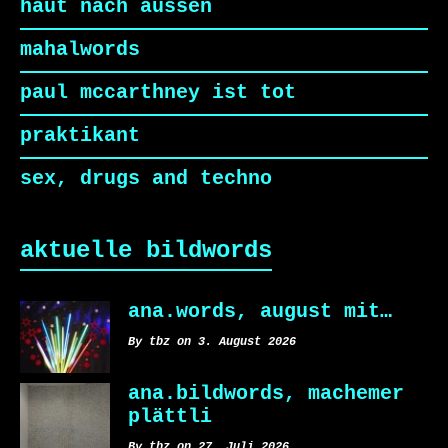
haut nach aussen
mahalwords
paul mccarthney ist tot
praktikant
sex, drugs and techno
aktuelle bildwords
ana.words, august mit…
By tbz on 3. August 2026
ana.bildwords, machemer
plättli
By tbz on 27. Juli 2026