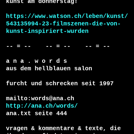
kunst am donnerstag!

https://www.watson.ch/leben/kunst/
543135994-23-filmszenen-die-von-
kunst-inspiriert-wurden
-- = --    -- = --    -- = --

a n a . w o r d s

aus dem hellblauen salon

furcht und schrecken seit 1997

http://ana.ch/words/
ana.txt seite 444

vragen & kommentare & texte, die
