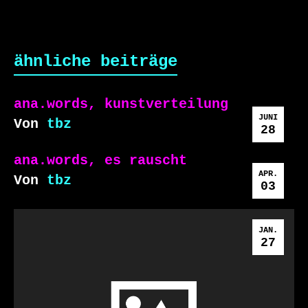
ähnliche beiträge
ana.words, kunstverteilung
JUNI
Von
tbz
28
ana.words, es rauscht
APR.
Von
tbz
03
JAN.
27