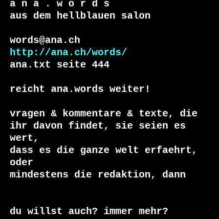
a n a . w o r d s

aus dem hellblauen salon

http://ana.ch/words/
ana.txt seite 444

reicht ana.words weiter!

vragen & kommentare & texte, die

ihr davon findet, sie seien es 
wert, 

dass es die ganze welt erfaehrt, 
oder 

du willst auch? immer mehr?
