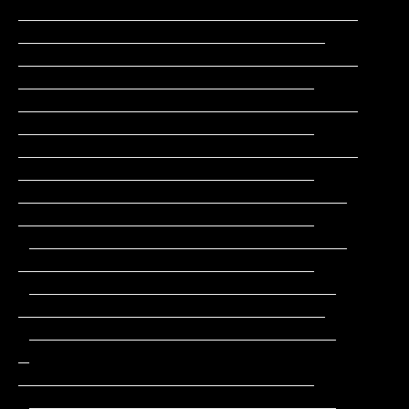
_______________________________               
____________________________

_______________________________                
___________________________

_______________________________                
___________________________

_______________________________                
___________________________

______________________________                 
___________________________

 _____________________________                 
___________________________

 ____________________________                 
____________________________

 ____________________________         
_       
___________________________

 ____________________________        