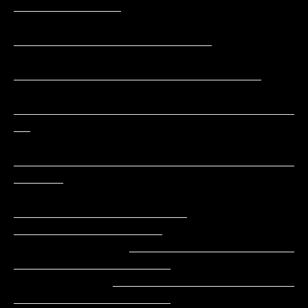
_____________

________________________

______________________________

__________________________________
__

__________________________________
______

_____________________     
__________________

              ____________________        
___________________

            ______________________         
___________________
