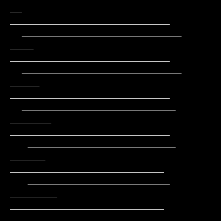
__       
___________________________

  ___________________________       
____      
___________________________

  ___________________________      
_____     
___________________________

  __________________________      
_______    
___________________________

   _________________________      
______     
__________________________

   ________________________     
________     
__________________________

    ______________________ __ 