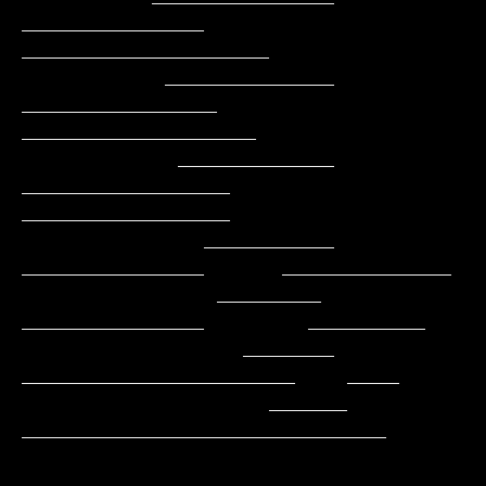
______________    
___________________

           _____________   
_______________    
__________________

            ____________   
________________   
________________

              __________    
______________      _____________

               ________     
______________        _________

                 _______    
_____________________    ____

                   ______  
____________________________

_______________________________
