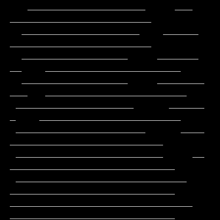
   ____________________     ___                
________________________

  ____________________    ______                
________________________

  __________________     _______           
__    _______________________

  __________________     ________          
___   ________________________

 ____________________      ______           
_    ________________________

 ______________________      ____              
__________________________

 _________________________     __             
____________________________

 _____________________________                
____________________________

_______________________________               
____________________________
