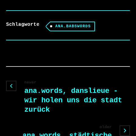
Schlagworte
ANA.BABSWORDS
newer
ana.words, danslieue -
wir holen uns die stadt
zurück
older
ana.words, städtische