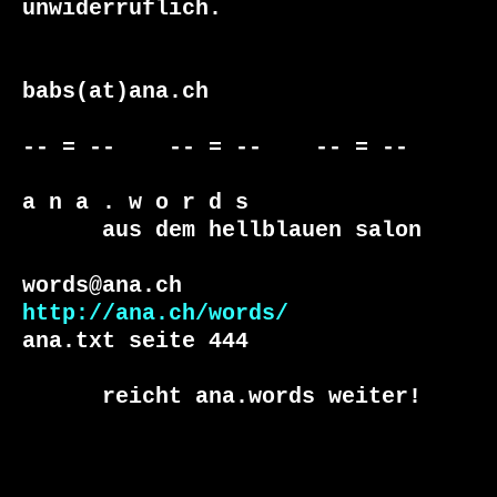
unwiderruflich.

babs(at)ana.ch

-- = --    -- = --    -- = --     

a n a . w o r d s

      aus dem hellblauen salon

http://ana.ch/words/
ana.txt seite 444

      reicht ana.words weiter!
