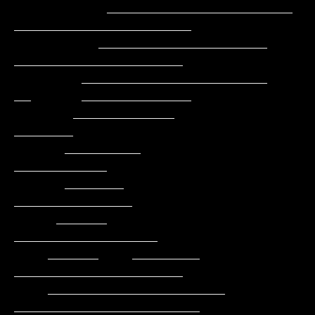
           ______________________          
_____________________

          ____________________               
____________________

        ______________________               
__      _____________

       ____________                                         
_______

      _________                                          
___________

      _______                                          
______________

     ______                                         
_________________

    ______    ________                            
____________________

    _____________________                        
______________________
