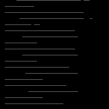
__________   
___________________________

     ______________________  _ 
_________ __  
________________________

      ___________________      
___________   
________________________

      ___________________     
___________     
______________________

       __________________    
_____________    
_____________________

        _________________    
_____________    
____________________

          ______________    