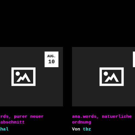
AUG.
10
ords, purer neuer
ana.words, natuerliche
sabschnitt
ordnung
ahal
Von
tbz