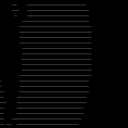
        ____________________________

        ____________________________

         ___________________________

         ___________________________

         ___________________________

         ___________________________
