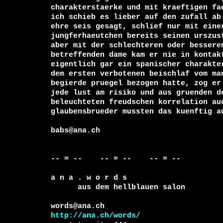
charakterstaerke und mit kraeftigen fae
ich schieb es lieber auf den zufall ab.
ehre seis gesagt, schlief nur mit einer
jungferhaeutchen bereits seinen urszust
aber mit der schlechteren oder besseren
betreffenden dame kam er nie in kontakt
eigentlich gar ein spanischer charakter
dem ersten verbotenen beischlaf vom man
begierde pruegel bezogen hatte, zog er 
jede lust am risiko und aus gruenden de
beleuchteten freudschen korrelation auc
glaubensbrueder mussten das kuenftig au
babs@ana.ch

-- = --    -- = --    -- = --     

a n a . w o r d s

      aus dem hellblauen salon

http://ana.ch/words/