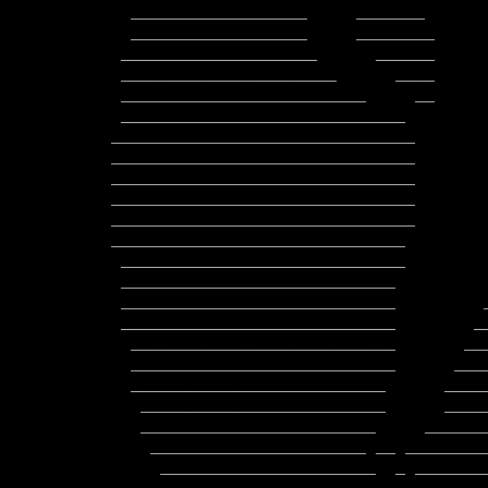
  __________________     _______           __    _______________________

  __________________     ________          ___   ________________________

 ____________________      ______           _    ________________________

 ______________________      ____              __________________________

 _________________________     __             ____________________________

 _____________________________                ____________________________

_______________________________       
_______________________________       
_______________________________       
_______________________________       
_______________________________       
______________________________        
 _____________________________                 ___________________________

 ____________________________                 ____________________________

 ____________________________         _       ___________________________

 ____________________________        __       ___________________________

  ___________________________       ____      ___________________________

  ___________________________      _____     ___________________________

  __________________________      _______    ___________________________

   _________________________      ______     __________________________

   ________________________     ________     __________________________

    ______________________ __ __________   ___________________________

     ______________________  _ _________ __  ________________________
