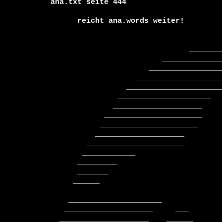
ana.txt seite 444

      reicht ana.words weiter!

                               _____________

                         ________________________

                      ______________________________

                   ____________________________________

                 ________________________________________

               _____________________     __________________

              ____________________        ___________________

            ______________________         ___________________

           ______________________          _____________________

          ____________________               ____________________

        ______________________               __      _____________

       ____________                                         _______

      _________                                          ___________

      _______                                          ______________

     ______                                         _________________

    ______    ________                            ____________________

    _____________________                        ______________________

   ____________________     ___                ________________________

  ____________________    ______                ________________________
