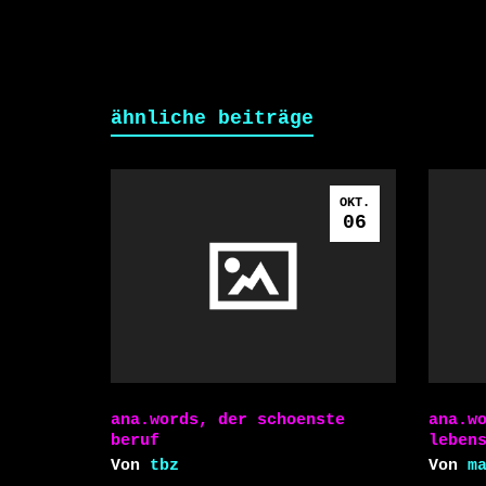
ähnliche beiträge
OKT.
06
ana.words, der schoenste
ana.w
beruf
leben
Von
tbz
Von
m