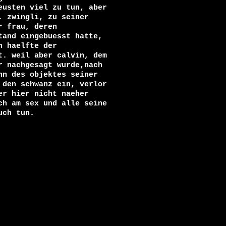
usten viel zu tun, aber

 zwingli, zu seiner

 frau, deren

and eingebuesst hatte,

 haelfte der

. weil aber calvin, dem

 nachgesagt wurde,nach

n des objektes seiner

den schwanz ein, verlor

r hier nicht naeher

h am sex und alle seine

ch tun.
