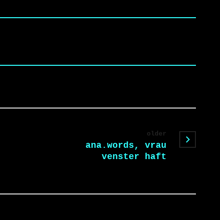
older
ana.words, vrau
venster haft