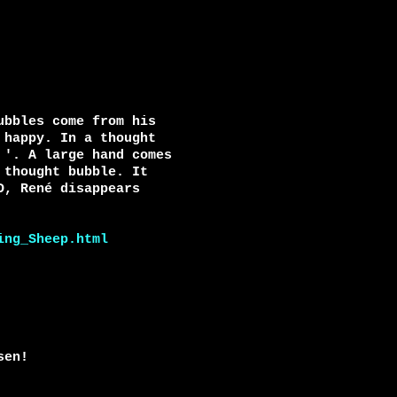
bbles come from his

happy. In a thought

'. A large hand comes

thought bubble. It

, René disappears

ing_Sheep.html
en!
