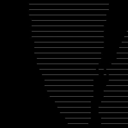
_______________________________       
_______________________________       
______________________________        
 _____________________________                 ___________________________

 ____________________________                 ____________________________

 ____________________________         _       ___________________________

 ____________________________        __       ___________________________

  ___________________________       ____      ___________________________

  ___________________________      _____     ___________________________

  __________________________      _______    ___________________________

   _________________________      ______     __________________________

   ________________________     ________     __________________________

    ______________________ __ __________   ___________________________

     ______________________  _ _________ __  ________________________

      ___________________      ___________   ________________________

      ___________________     ___________     ______________________

       __________________    _____________    _____________________

        _________________    _____________    ____________________

          ______________    ______________    ___________________

           _____________   _______________    __________________

            ____________   ________________   ________________

              __________    ______________      _____________

               ________     ______________        _________

                 _______    _____________________    ____
