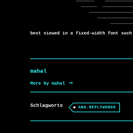
                   ______  ____________________________

                      _______________________________

                         ________________________

                              ______________

best viewed in a fixed-width font such
mahal
More by mahal
Schlagworte
ANA.REPLYWORDS