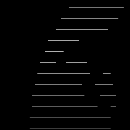
                 ________________________________________

               _____________________     __________________

              ____________________        ___________________

            ______________________         ___________________

           ______________________          _____________________

          ____________________               ____________________

        ______________________               __      _____________

       ____________                                         _______

      _________                                          ___________

      _______                                          ______________

     ______                                         _________________

    ______    ________                            ____________________

    _____________________                        ______________________

   ____________________     ___                ________________________

  ____________________    ______                ________________________

  __________________     _______           __    _______________________

  __________________     ________          ___   ________________________

 ____________________      ______           _    ________________________

 ______________________      ____              __________________________

 _________________________     __             ____________________________

 _____________________________                ____________________________

_______________________________       
_______________________________       
_______________________________       