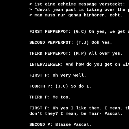
> ist eine geheime message versteckt:

> "devil jean paul is taking over the p
> man muss nur genau hinhören. echt. 

FIRST PEPPERPOT: (G.C) Oh yes, we get 
SECOND PEPPERPOT: (T.J) Ooh Yes.

THIRD PEPPERPOT: (M.P) All over yes.

INTERVIERWER: And how do you get on wit
FIRST P: Oh very well.

FOURTH P: (J.C) So do I.

THIRD P: Me too.

FIRST P: Oh yes I like them. I mean, th
don't they? I mean, be fair- Pascal.

SECOND P: Blaise Pascal.
