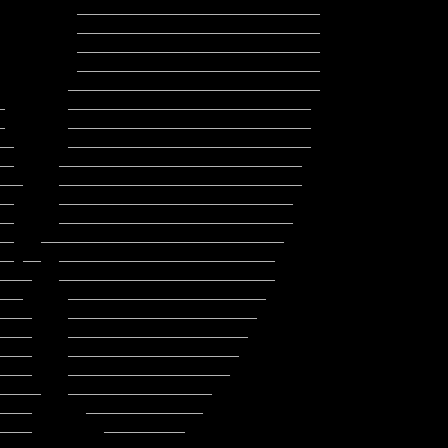
         ___________________________

         ___________________________

         ___________________________
