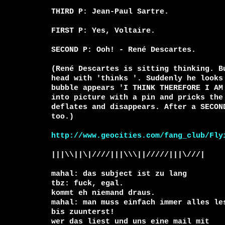
THIRD P: Jean-Paul Sartre.

FIRST P: Yes, Voltaire.

SECOND P: Ooh! - René Descartes.

(René Descartes is sitting thinking. Bu
head with 'thinks '. Suddenly he looks 
bubble appears 'I THINK THEREFORE I AM 
into picture with a pin and pricks the 
deflates and disappears. After a SECOND
too.)

http://www.geocities.com/fang_club/Fly
|||\\||\|////|||\\\||/////|||\///|

mahal: das subject ist zu lang

tbz: fuck, egal.

kommt eh niemand draus.

mahal: man muss einfach immer alles les
bis zuunterst!

wer das liest und uns eine mail mit 
