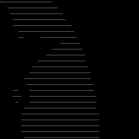
        ____________________________

        ____________________________

         ___________________________
