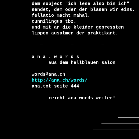
dem subject "ich lese also bin ich"

sendet, dem oder der blasen wir eins. 

fellatio macht mahal.

cunnilingus tbz.

und mit an die kleider gepressten

lippen ausatmen der praktikant.

-- = --    -- = --    -- = --     

a n a . w o r d s

      aus dem hellblauen salon

http://ana.ch/words/
ana.txt seite 444

      reicht ana.words weiter!

                               _____________

                         ________________________

                      ______________________________

                   ____________________________________
