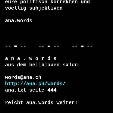
eure politisch korrekten und

voellig subjektiven

ana.words

-- = --    -- = --    -- = --     

a n a . w o r d s

aus dem hellblauen salon

http://ana.ch/words/
ana.txt seite 444

reicht ana.words weiter!
