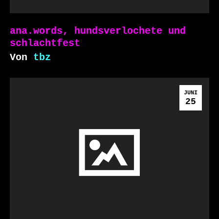
ana.words, hundsverlochete und
schlachtfest
Von
tbz
JUNI
25