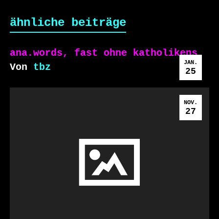
ähnliche beiträge
ana.words, fast ohne katholikens
JAN.
Von
tbz
25
NOV.
27