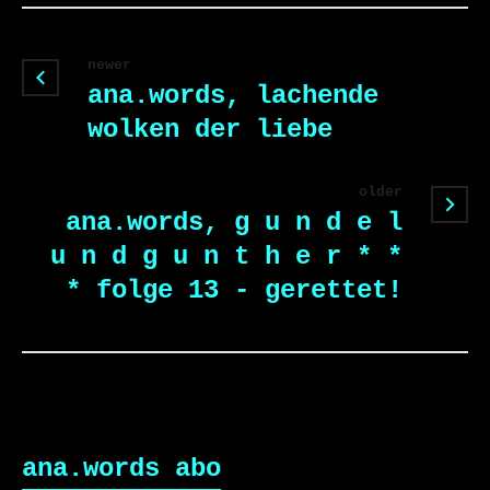
newer
ana.words, lachende
wolken der liebe
older
ana.words, g u n d e l
u n d g u n t h e r * *
* folge 13 - gerettet!
ana.words abo