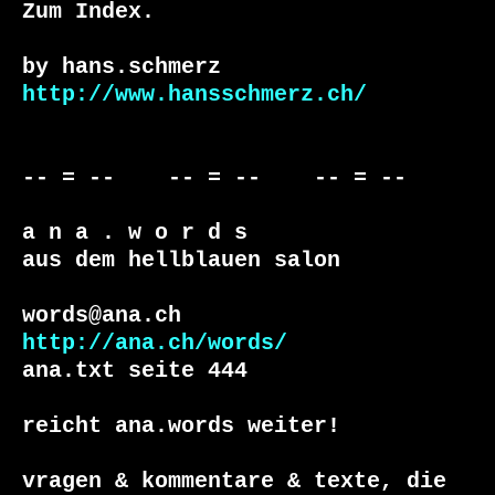
Zum Index.

http://www.hansschmerz.ch/
-- = --    -- = --    -- = --     

a n a . w o r d s

aus dem hellblauen salon

http://ana.ch/words/
ana.txt seite 444

reicht ana.words weiter!

vragen & kommentare & texte, die
