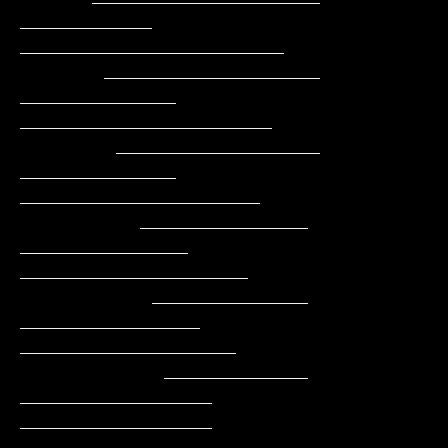
___________     
______________________

       __________________    
_____________    
_____________________

        _________________    
_____________    
____________________

          ______________    
______________    
___________________

           _____________   
_______________    
__________________

            ____________   
________________   
________________

              __________    