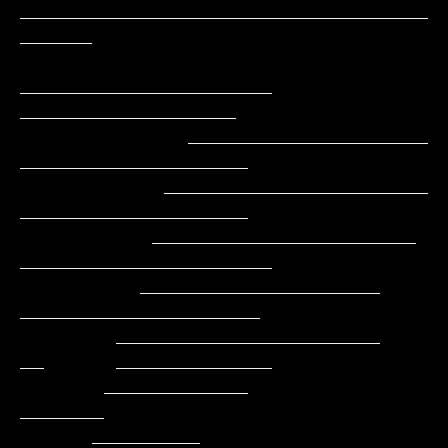
__________________________________
______

_____________________     
__________________

              ____________________        
___________________

            ______________________         
___________________

           ______________________          
_____________________

          ____________________               
____________________

        ______________________               
__      _____________

       ____________                                         
_______

      _________                                          