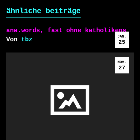
ähnliche beiträge
ana.words, fast ohne katholikens
JAN.
Von
tbz
25
NOV.
27