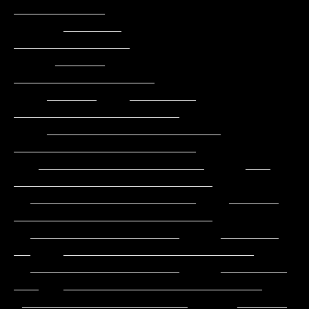
___________

      _______                                          
______________

     ______                                         
_________________

    ______    ________                            
____________________

    _____________________                        
______________________

   ____________________     ___                
________________________

  ____________________    ______                
________________________

  __________________     _______           
__    _______________________

  __________________     ________          
___   ________________________

 ____________________      ______           