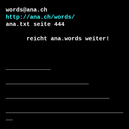
http://ana.ch/words/
ana.txt seite 444

      reicht ana.words weiter!

_____________

________________________

______________________________

__________________________________
__
