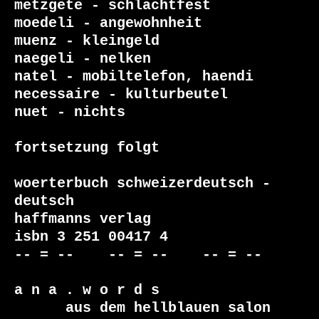
metzgete - schlachtfest

moedeli - angewohnheit

muenz - kleingeld

naegeli - nelken

natel - mobiltelefon, haendi

necessaire - kulturbeutel

nuet - nichts

fortsetzung folgt

woerterbuch schweizerdeutsch - 
deutsch

haffmanns verlag

isbn 3 251 00417 4

-- = --    -- = --    -- = --     

a n a . w o r d s

      aus dem hellblauen salon
