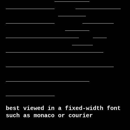
______________      _____________

               ________     
______________        _________

                 _______    
_____________________    ____

                   ______  
____________________________

_______________________________

________________________

______________

best viewed in a fixed-width font 
such as monaco or courier