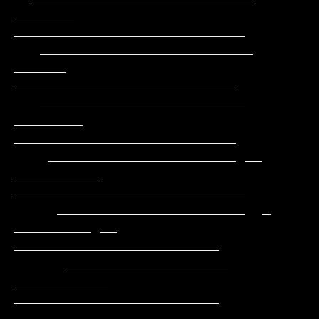
_______    
___________________________

   _________________________      
______     
__________________________

   ________________________     
________     
__________________________

    ______________________ __ 
__________   
___________________________

     ______________________  _ 
_________ __  
________________________

      ___________________      
___________   
________________________

      ___________________     