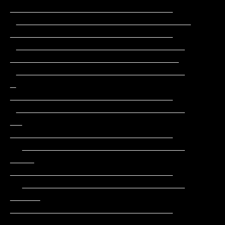
___________________________

 _____________________________                 
___________________________

 ____________________________                 
____________________________

 ____________________________         
_       
___________________________

 ____________________________        
__       
___________________________

  ___________________________       
____      
___________________________

  ___________________________      
_____     
___________________________

  __________________________      