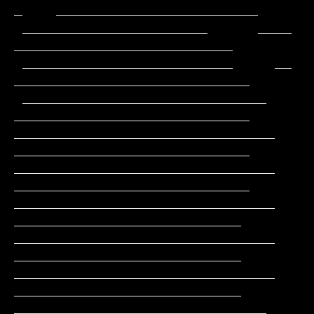
_    ________________________

 ______________________      ____              
__________________________

 _________________________     __             
____________________________

 _____________________________                
____________________________

_______________________________               
____________________________

_______________________________               
____________________________

_______________________________                
___________________________

_______________________________                
___________________________

_______________________________                
___________________________

______________________________                 