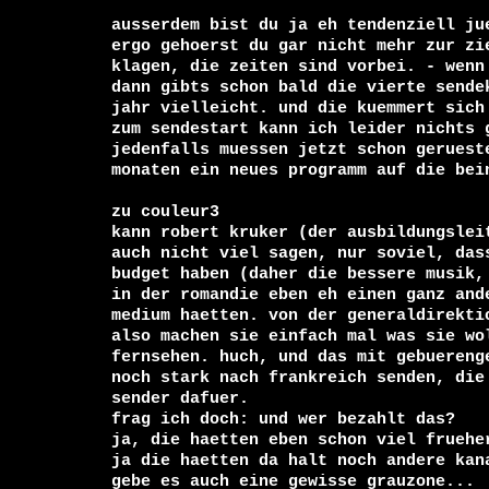
ausserdem bist du ja eh tendenziell jue
ergo gehoerst du gar nicht mehr zur zie
klagen, die zeiten sind vorbei. - wenn 
dann gibts schon bald die vierte sendek
jahr vielleicht. und die kuemmert sich 
zum sendestart kann ich leider nichts 
jedenfalls muessen jetzt schon gerueste
monaten ein neues programm auf die bein
zu couleur3

kann robert kruker (der ausbildungsleit
auch nicht viel sagen, nur soviel, dass
budget haben (daher die bessere musik, 
in der romandie eben eh einen ganz ande
medium haetten. von der generaldirekti
also machen sie einfach mal was sie wol
fernsehen. huch, und das mit gebuereng
noch stark nach frankreich senden, die 
sender dafuer.

frag ich doch: und wer bezahlt das?

ja, die haetten eben schon viel frueher
ja die haetten da halt noch andere kana
gebe es auch eine gewisse grauzone...
