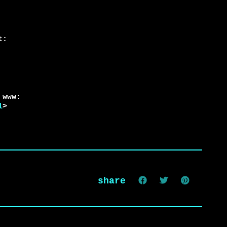
www:

l
>
share