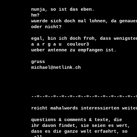
nunja, so ist das eben.

hm?

wuerde sich doch mal lohnen, da genauer
oder nicht?

egal, bin ich doch froh, dass wenigsten
a a r g a u  couleur3

ueber antenne zu empfangen ist.

gruss

michael@netlink.ch

--=--=--=--=--=--=--=--=--=--=--=--=--=
reicht mahalwords interessierten weiter
questions & comments & texte, die

ihr davon findet, sie seien es wert, 
