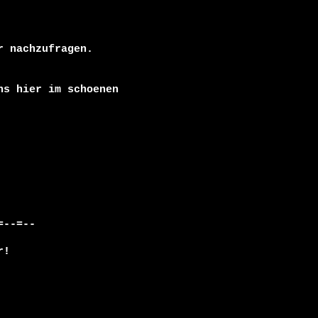
 nachzufragen.

s hier im schoenen  

--=--

!
