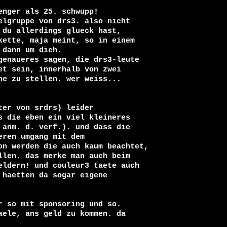
nger als 25. schwupp!

lgruppe von drs3. also nicht 

du allerdings glueck hast, 

ette, maja meint, so in einem 

dann um dich.

genaueres sagen, die drs3-leute 

t sein, innerhalb von zwei 

e zu stellen. wer weiss...

er von srdrs) leider 

 die eben ein viel kleineres 

anm. d. verf.). und dass die 

ren umgang mit dem

on werden die auch kaum beachtet, 

len. das merke man auch beim 

eldern! und couleur3 taete auch 

haetten da sogar eigene

 so mit sponsoring und so. 

ele, ans geld zu kommen. da 
