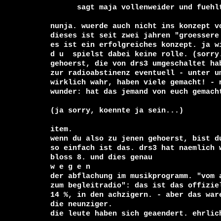
      sagt maja vollenweider und fuehlt sich gar nicht uncool dabei.

nunja. wuerde auch nicht ins konzept vo
dieses ist seit zwei jahren "groessere 
es ist ein erfolgreiches konzept. ja wi
d u  spielst dabei keine rolle. (sorry.
gehoerst, die von drs3 umgeschaltet hab
zur radioabstinenz eventuell - unter u
wirklich wahr, haben viele gemacht! - n
wunder: hat das jemand von euch gemacht
(ja sorry, koennte ja sein...)

item.

wenn du also zu jenen gehoerst, bist d
so einfach ist das. drs3 hat naemlich w
bloss 8. und dies genau  

w e g e n

der abflachung im musikprogramm. "vom 
zum begleitradio": das ist das offizie
14 %, in den achzigern. - aber das ware
die neunziger.

die leute haben sich geaendert. ehrlich