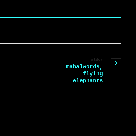
older
mahalwords,
flying
elephants