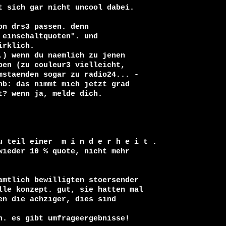
n drs3 passen. denn 

einschaltquoten". und 

rklich.

) wenn du naemlich zu jenen 

en (zu couleur3 vielleicht, 

mstaenden sogar zu radio24... - 

b: das nimmt mich jetzt grad 

? wenn ja, melde dich.

u teil einer  m i n d e r h e i t . 

ieder 10 % quote, nicht mehr 

amtlich bewilligten stoersender 

lle konzept. gut, sie hatten mal 

n die achziger, dies sind

. es gibt umfrageergebnisse!
