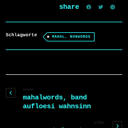
share
Schlagworte
MAHAL, NUNWORDS
newer
mahalwords, band
aufloesi wahnsinn
older