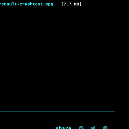
renault-crashtest.mpg
   (7.7 MB)

share