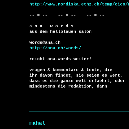
http://www.nordiska.ethz.ch/temp/cico/
-- = --    -- = --    -- = --     

a n a . w o r d s

aus dem hellblauen salon

http://ana.ch/words/
reicht ana.words weiter!

vragen & kommentare & texte, die

ihr davon findet, sie seien es wert, 

dass es die ganze welt erfaehrt, oder 

mahal