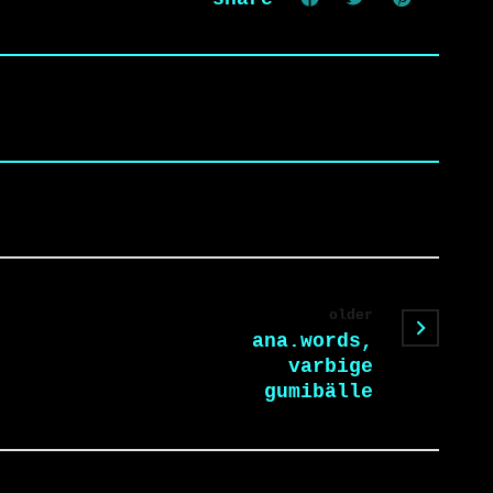
older
ana.words,
varbige
gumibälle