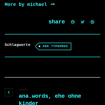
More by michael
share
Schlagworte
ANA.TYPWORDS
newer
ana.words, ehe ohne
kinder