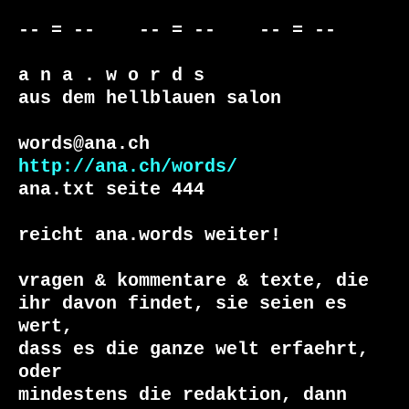
-- = --    -- = --    -- = --     

a n a . w o r d s

aus dem hellblauen salon

http://ana.ch/words/
ana.txt seite 444

reicht ana.words weiter!

vragen & kommentare & texte, die

ihr davon findet, sie seien es 
wert, 

dass es die ganze welt erfaehrt, 
oder 
