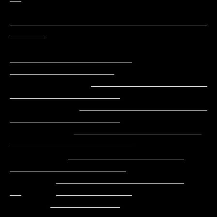
__________________________________
______

_____________________     
__________________

              ____________________        
___________________

            ______________________         
___________________

           ______________________          
_____________________

          ____________________               
____________________

        ______________________               
__      _____________

       ____________                                         
_______
