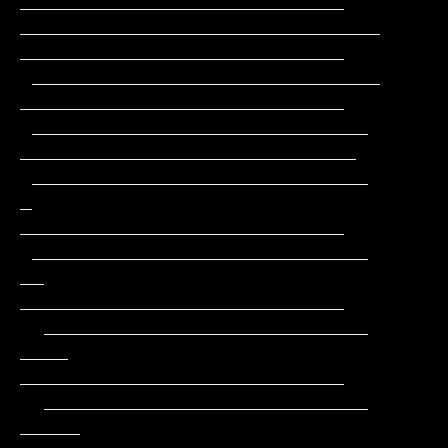
___________________________

______________________________                 
___________________________

 _____________________________                 
___________________________

 ____________________________                 
____________________________

 ____________________________         
_       
___________________________

 ____________________________        
__       
___________________________

  ___________________________       
____      
___________________________

  ___________________________      
_____     