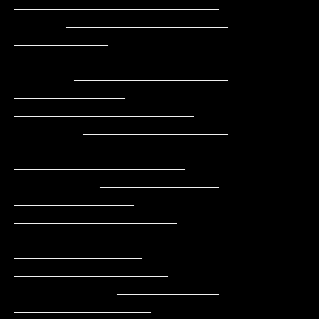
________________________

      ___________________     
___________     
______________________

       __________________    
_____________    
_____________________

        _________________    
_____________    
____________________

          ______________    
______________    
___________________

           _____________   
_______________    
__________________

            ____________   
________________   