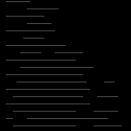
      _________                                          
___________

      _______                                          
______________

     ______                                         
_________________

    ______    ________                            
____________________

    _____________________                        
______________________

   ____________________     ___                
________________________

  ____________________    ______                
________________________

  __________________     _______           
__    _______________________

  __________________     ________          