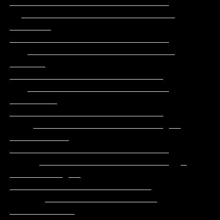
___________________________

  __________________________      
_______    
___________________________

   _________________________      
______     
__________________________

   ________________________     
________     
__________________________

    ______________________ __ 
__________   
___________________________

     ______________________  _ 
_________ __  
________________________

      ___________________      
___________   