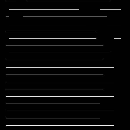
___   ________________________

 ____________________      ______           
_    ________________________

 ______________________      ____              
__________________________

 _________________________     __             
____________________________

 _____________________________                
____________________________

_______________________________               
____________________________

_______________________________               
____________________________

_______________________________                
___________________________

_______________________________                
___________________________

_______________________________                