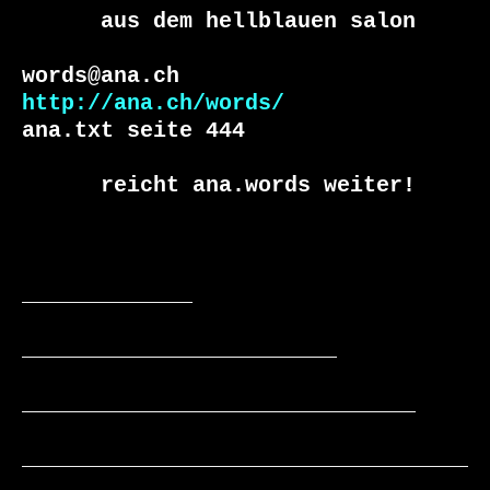
      aus dem hellblauen salon

http://ana.ch/words/
ana.txt seite 444

      reicht ana.words weiter!

_____________

________________________

______________________________

__________________________________
__
