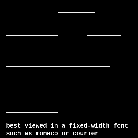
________________

              __________    
______________      _____________

               ________     
______________        _________

                 _______    
_____________________    ____

                   ______  
____________________________

_______________________________

________________________

______________

best viewed in a fixed-width font 
such as monaco or courier