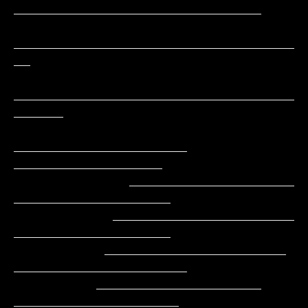
______________________________

__________________________________
__

__________________________________
______

_____________________     
__________________

              ____________________        
___________________

            ______________________         
___________________

           ______________________          
_____________________

          ____________________               
____________________
