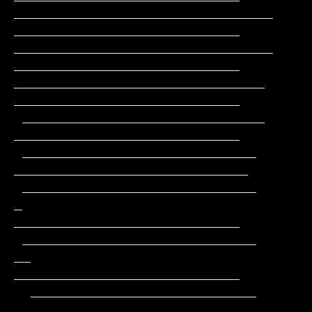
_______________________________                
___________________________

_______________________________                
___________________________

______________________________                 
___________________________

 _____________________________                 
___________________________

 ____________________________                 
____________________________

 ____________________________         
_       
___________________________

 ____________________________        
__       
___________________________

  ___________________________       
____      