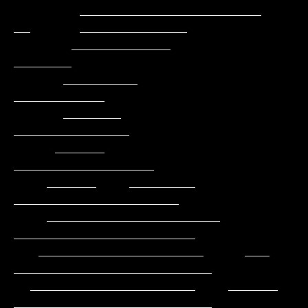
        ______________________               
__      _____________

       ____________                                         
_______

      _________                                          
___________

      _______                                          
______________

     ______                                         
_________________

    ______    ________                            
____________________

    _____________________                        
______________________

   ____________________     ___                
________________________

  ____________________    ______                
________________________
