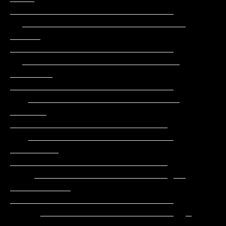
___________________________

  ___________________________      
_____     
___________________________

  __________________________      
_______    
___________________________

   _________________________      
______     
__________________________

   ________________________     
________     
__________________________

    ______________________ __ 
__________   
___________________________

     ______________________  _ 
_________ __  