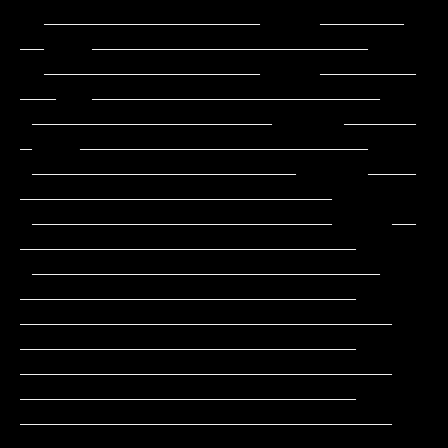
  __________________     _______           
__    _______________________

  __________________     ________          
___   ________________________

 ____________________      ______           
_    ________________________

 ______________________      ____              
__________________________

 _________________________     __             
____________________________

 _____________________________                
____________________________

_______________________________               
____________________________

_______________________________               
____________________________

_______________________________                
___________________________
