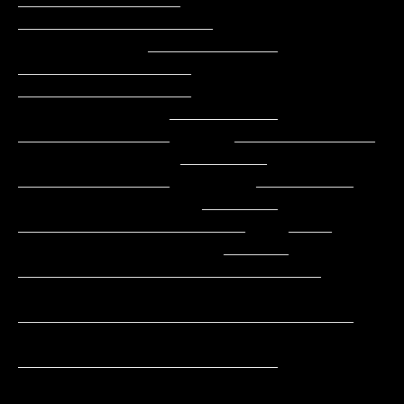
_______________    
__________________

            ____________   
________________   
________________

              __________    
______________      _____________

               ________     
______________        _________

                 _______    
_____________________    ____

                   ______  
____________________________

_______________________________

________________________
