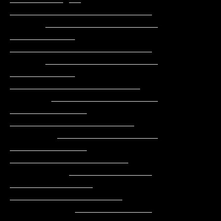
________________________

      ___________________      
___________   
________________________

      ___________________     
___________     
______________________

       __________________    
_____________    
_____________________

        _________________    
_____________    
____________________

          ______________    
______________    
___________________

           _____________   