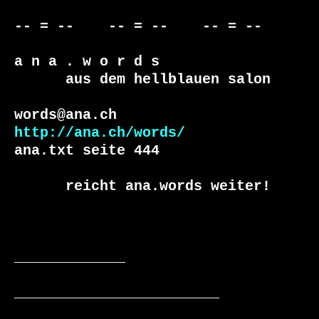
-- = --    -- = --    -- = --     

a n a . w o r d s

      aus dem hellblauen salon

http://ana.ch/words/
ana.txt seite 444

      reicht ana.words weiter!

_____________

________________________
