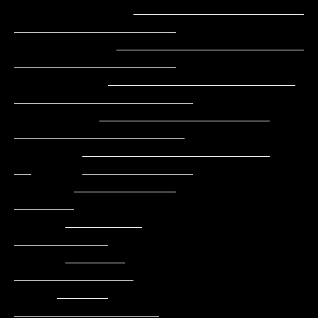
              ____________________        
___________________

            ______________________         
___________________

           ______________________          
_____________________

          ____________________               
____________________

        ______________________               
__      _____________

       ____________                                         
_______

      _________                                          
___________

      _______                                          
______________

     ______                                         
_________________
