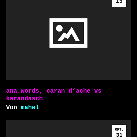
15
ana.words, caran d’ache vs
karandasch
Von
mahal
OKT.
31