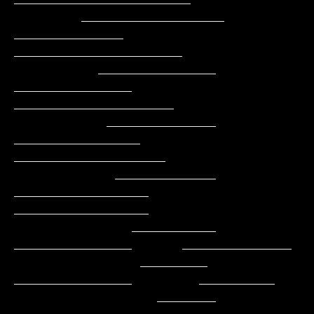
        _________________    
_____________    
____________________

          ______________    
______________    
___________________

           _____________   
_______________    
__________________

            ____________   
________________   
________________

              __________    
______________      _____________

               ________     
______________        _________

                 _______    