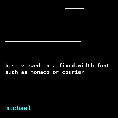
_____________________    ____

                   ______  
____________________________

_______________________________

________________________

______________

best viewed in a fixed-width font 
such as monaco or courier
michael