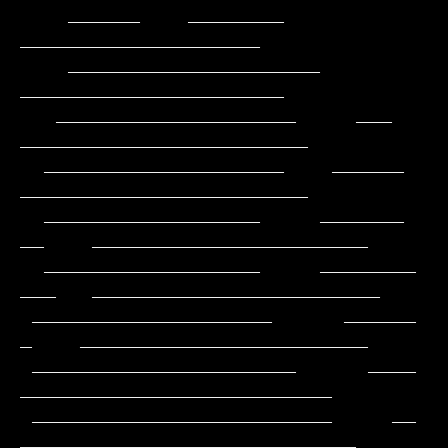
    ______    ________                            
____________________

    _____________________                        
______________________

   ____________________     ___                
________________________

  ____________________    ______                
________________________

  __________________     _______           
__    _______________________

  __________________     ________          
___   ________________________

 ____________________      ______           
_    ________________________

 ______________________      ____              
__________________________

 _________________________     __             
____________________________
