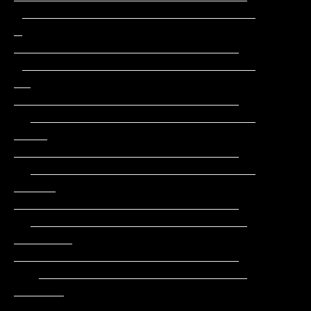
 ____________________________         
_       
___________________________

 ____________________________        
__       
___________________________

  ___________________________       
____      
___________________________

  ___________________________      
_____     
___________________________

  __________________________      
_______    
___________________________

   _________________________      
______     
__________________________
