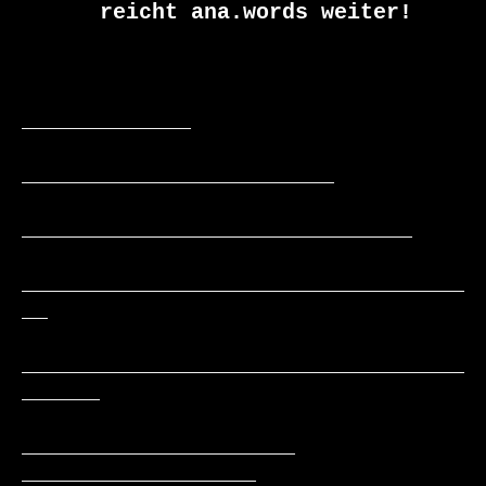
      reicht ana.words weiter!

_____________

________________________

______________________________

__________________________________
__

__________________________________
______

_____________________     
__________________
