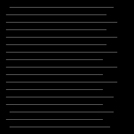
 _____________________________                
____________________________

_______________________________               
____________________________

_______________________________               
____________________________

_______________________________                
___________________________

_______________________________                
___________________________

_______________________________                
___________________________

______________________________                 
___________________________

 _____________________________                 
___________________________

 ____________________________                 
____________________________
