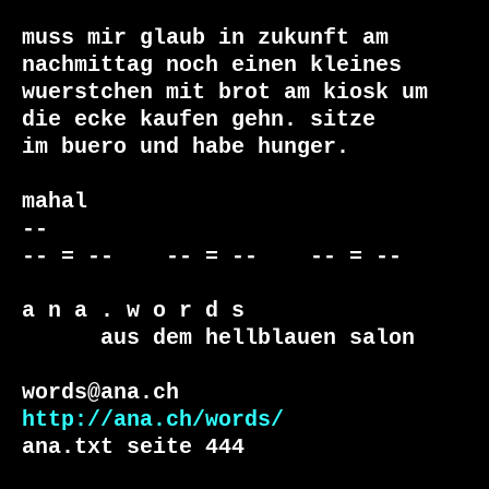
muss mir glaub in zukunft am 
nachmittag noch einen kleines

wuerstchen mit brot am kiosk um 
die ecke kaufen gehn. sitze

im buero und habe hunger.

mahal

-- 

-- = --    -- = --    -- = --     

a n a . w o r d s

      aus dem hellblauen salon

http://ana.ch/words/
ana.txt seite 444
