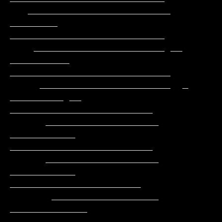
   ________________________     
________     
__________________________

    ______________________ __ 
__________   
___________________________

     ______________________  _ 
_________ __  
________________________

      ___________________      
___________   
________________________

      ___________________     
___________     
______________________

       __________________    
_____________    
_____________________
