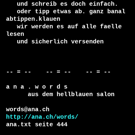
   und schreib es doch einfach.

   oder tipp etwas ab. ganz banal 
abtippen.klauen

   wir werden es auf alle faelle 
lesen 

   und sicherlich versenden

-- = --    -- = --    -- = --     

a n a . w o r d s

      aus dem hellblauen salon

http://ana.ch/words/
ana.txt seite 444
