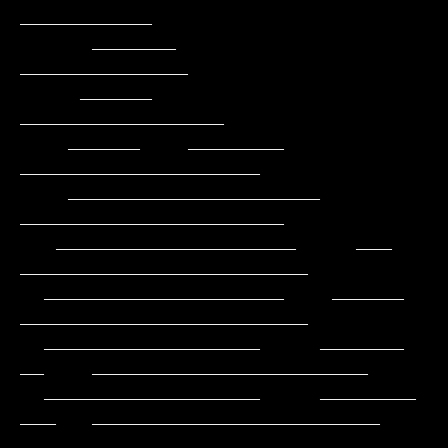
___________

      _______                                          
______________

     ______                                         
_________________

    ______    ________                            
____________________

    _____________________                        
______________________

   ____________________     ___                
________________________

  ____________________    ______                
________________________

  __________________     _______           
__    _______________________

  __________________     ________          
___   ________________________

 ____________________      ______           