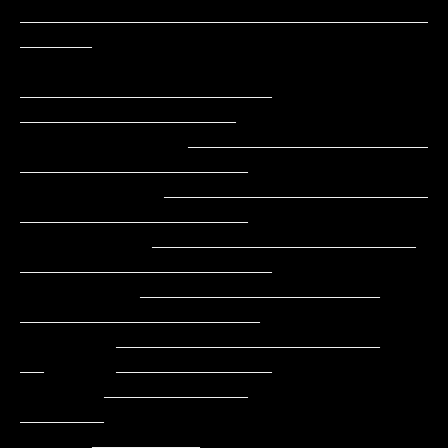
__________________________________
______

_____________________     
__________________

              ____________________        
___________________

            ______________________         
___________________

           ______________________          
_____________________

          ____________________               
____________________

        ______________________               
__      _____________

       ____________                                         
_______

      _________                                          