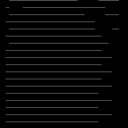
_    ________________________

 ______________________      ____              
__________________________

 _________________________     __             
____________________________

 _____________________________                
____________________________

_______________________________               
____________________________

_______________________________               
____________________________

_______________________________                
___________________________

_______________________________                
___________________________

_______________________________                
___________________________

______________________________                 