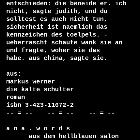
entschieden: die beneide er. ich

nicht, sagte judith, und du 
solltest es auch nicht tun,

sicherheit ist naemlich das 
kennzeichen des toelpels. -

ueberrascht schaute wank sie an 
und fragte, woher sie das

habe. aus china, sagte sie.

aus:

markus werner

die kalte schulter

roman

isbn 3-423-11672-2

-- = --    -- = --    -- = --     

a n a . w o r d s

      aus dem hellblauen salon
