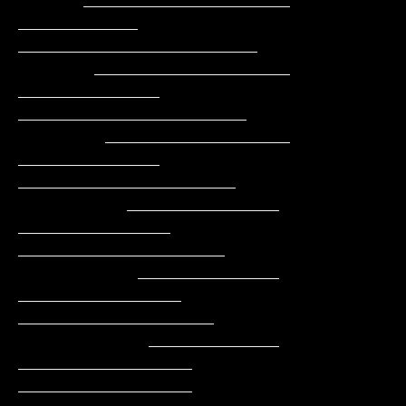
      ___________________     
___________     
______________________

       __________________    
_____________    
_____________________

        _________________    
_____________    
____________________

          ______________    
______________    
___________________

           _____________   
_______________    
__________________

            ____________   
________________   
________________
