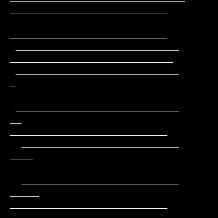
___________________________

 _____________________________                 
___________________________

 ____________________________                 
____________________________

 ____________________________         
_       
___________________________

 ____________________________        
__       
___________________________

  ___________________________       
____      
___________________________

  ___________________________      
_____     
___________________________

  __________________________      