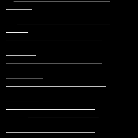
_______    
___________________________

   _________________________      
______     
__________________________

   ________________________     
________     
__________________________

    ______________________ __ 
__________   
___________________________

     ______________________  _ 
_________ __  
________________________

      ___________________      
___________   
________________________
