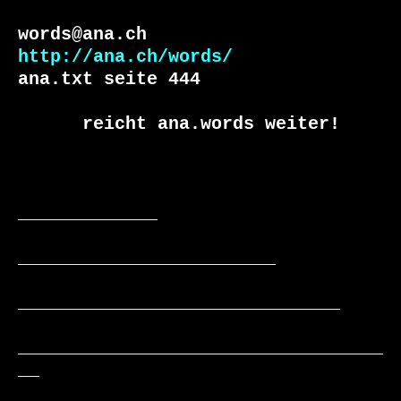
http://ana.ch/words/
ana.txt seite 444

      reicht ana.words weiter!

_____________

________________________

______________________________

__________________________________
__
