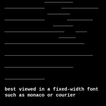
              __________    
______________      _____________

               ________     
______________        _________

                 _______    
_____________________    ____

                   ______  
____________________________

_______________________________

________________________

______________

best viewed in a fixed-width font 
such as monaco or courier