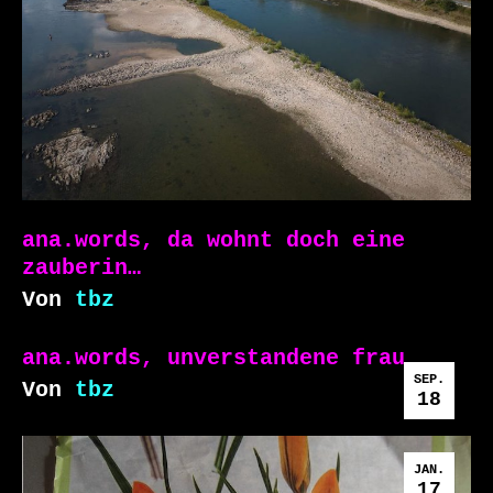
ana.words, da wohnt doch eine
zauberin…
Von
tbz
ana.words, unverstandene frau
SEP.
Von
tbz
18
JAN.
17