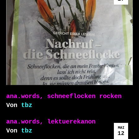
ana.words, schneeflocken rocken
Von
tbz
ana.words, lektuerekanon
MAI
Von
tbz
12