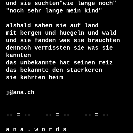
und sie suchten"wie lange noch"

"noch sehr lange mein kind"

alsbald sahen sie auf land

mit bergen und huegeln und wald

und sie fanden was sie brauchten

dennoch vermissten sie was sie 
kannten

das unbekannte hat seinen reiz

das bekannte den staerkeren

sie kehrten heim

j@ana.ch

-- = --    -- = --    -- = --     

a n a . w o r d s
