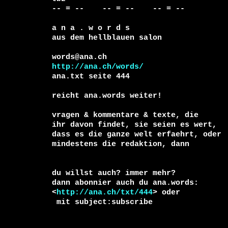
-- = --    -- = --    -- = --     

a n a . w o r d s

aus dem hellblauen salon

http://ana.ch/words/
ana.txt seite 444

reicht ana.words weiter!

vragen & kommentare & texte, die

ihr davon findet, sie seien es wert, 

dass es die ganze welt erfaehrt, oder 

du willst auch? immer mehr?

dann abonnier auch du ana.words:

<
http://ana.ch/txt/444
 mit subject:subscribe