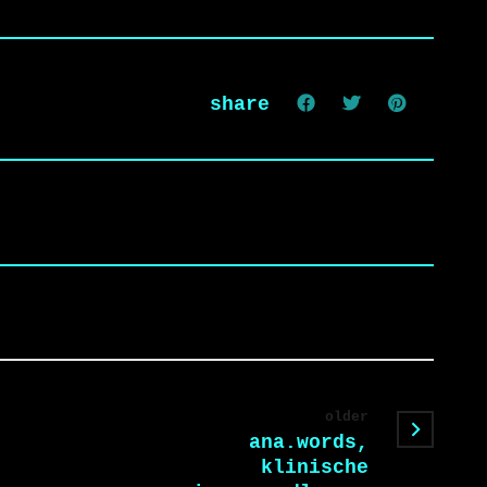
share
older
ana.words,
klinische