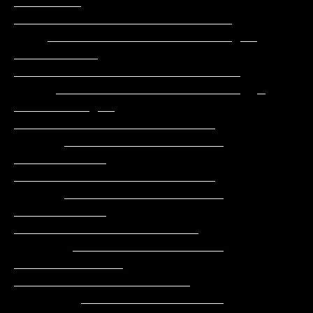
________     
__________________________

    ______________________ __ 
__________   
___________________________

     ______________________  _ 
_________ __  
________________________

      ___________________      
___________   
________________________

      ___________________     
___________     
______________________

       __________________    
_____________    
_____________________

        _________________    