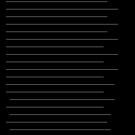
_______________________________               
____________________________

_______________________________               
____________________________

_______________________________                
___________________________

_______________________________                
___________________________

_______________________________                
___________________________

______________________________                 
___________________________

 _____________________________                 
___________________________

 ____________________________                 
____________________________

 ____________________________         