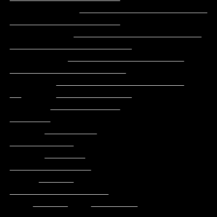
            ______________________         
___________________

           ______________________          
_____________________

          ____________________               
____________________

        ______________________               
__      _____________

       ____________                                         
_______

      _________                                          
___________

      _______                                          
______________

     ______                                         
_________________

    ______    ________                            
____________________
