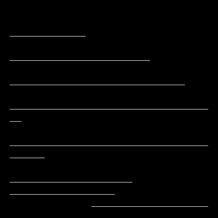
_____________

________________________

______________________________

__________________________________
__

__________________________________
______

_____________________     
__________________

              ____________________        
___________________
