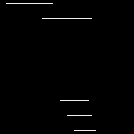
_____________    
____________________

          ______________    
______________    
___________________

           _____________   
_______________    
__________________

            ____________   
________________   
________________

              __________    
______________      _____________

               ________     
______________        _________

                 _______    
_____________________    ____

                   ______  