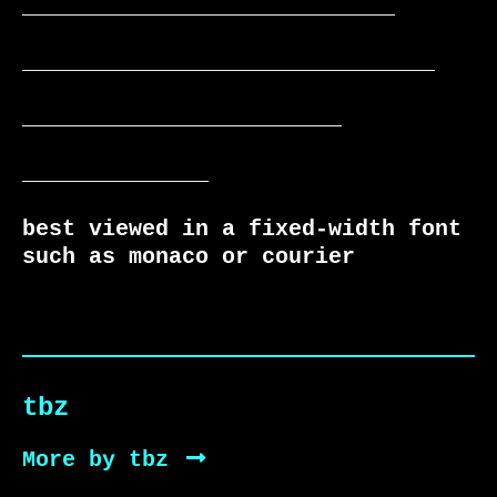
____________________________

_______________________________

________________________

______________

best viewed in a fixed-width font 
such as monaco or courier
tbz
More by tbz