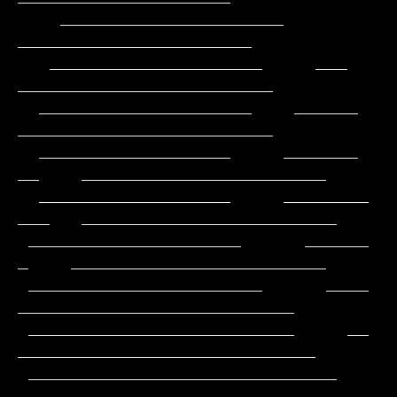
    _____________________                        
______________________

   ____________________     ___                
________________________

  ____________________    ______                
________________________

  __________________     _______           
__    _______________________

  __________________     ________          
___   ________________________

 ____________________      ______           
_    ________________________

 ______________________      ____              
__________________________

 _________________________     __             
____________________________

 _____________________________                
____________________________
