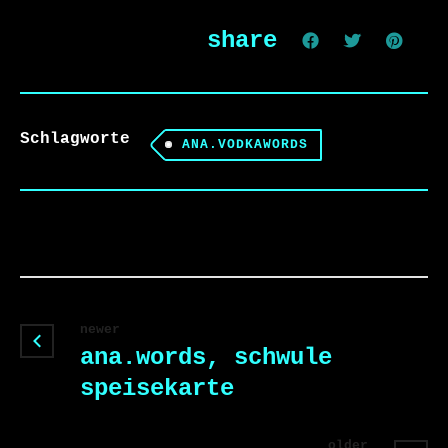
share
Schlagworte
ANA.VODKAWORDS
newer
ana.words, schwule
speisekarte
older