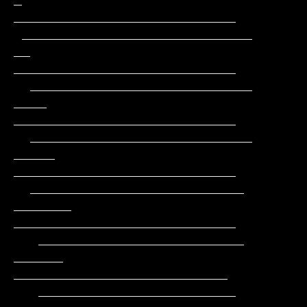
_       
___________________________

 ____________________________        
__       
___________________________

  ___________________________       
____      
___________________________

  ___________________________      
_____     
___________________________

  __________________________      
_______    
___________________________

   _________________________      
______     
__________________________

   ________________________     