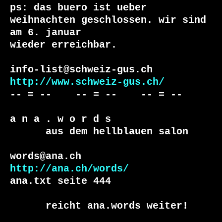
ps: das buero ist ueber 
weihnachten geschlossen. wir sind 
am 6. januar

wieder erreichbar.

http://www.schweiz-gus.ch/
-- = --    -- = --    -- = --     

a n a . w o r d s

      aus dem hellblauen salon

http://ana.ch/words/
ana.txt seite 444

      reicht ana.words weiter!
