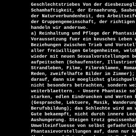
Geschlechtstriebes Von der diesbezuegli
Schamhaftigkeit, der Ernaehrung, Sauber
der Naturverbundenheit, des Arbeitseife
der Gruppengemeinschaft, der richtigen 
handeln wir anderswo.

a) Reinhaltung und Pflege der Phantasie
Voraussetzung fuer ein keusches Leben w
Beziehungen zwischen Trieb und Vorstell
aller freiwilligen Gelegenheiten, welch
wieder mit neuen Sexualvorstellungen be
aufpeitschen (Schaufenster, Illustriert
Strandleben, Filme, Filmreklamen, Roman
Reden, zweifelhafte Bilder im Zimmer); 
darauf, dann sie moeglichst gleichguelt
nicht besonders betrachten, sondern wei
weiterblaettern. - Unsere Phantasie sol
starken, edlen Eindruecken und Werten b
(Gespraeche, Lektuere, Musik, Wanderung
Berufsbildung); das Schlechte wird am w
Gute bekaempft, nicht durch innere Leer
Aushungerung. Steigen trotz gewissenhaf
Umwelteinfluesse von selbst gefaehrlich
Phantasievorstellungen auf, dann nur ke