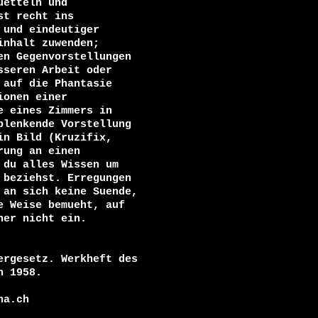
etteln und

t recht ins

und eindeutiger

nhalt zuwenden;

n Gegenvorstellungen

seren Arbeit oder

auf die Phantasie

onen einer

 eines Zimmers in

lenkende Vorstellung

n Bild (Kruzifix,

ung an einen

du alles Wissen um

beziehst. Erregungen

an sich keine Suende,

 Weise bemueht, auf

er nicht ein.

rgesetz. Werkheft des

 1958.

a.ch
