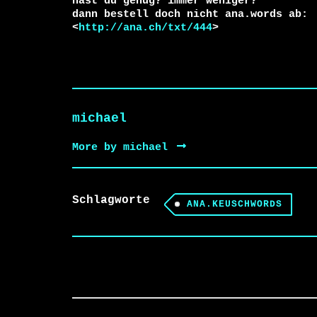
hast du genug? immer weniger?

dann bestell doch nicht ana.words ab:

<
http://ana.ch/txt/444
>
michael
More by michael
Schlagworte
ANA.KEUSCHWORDS