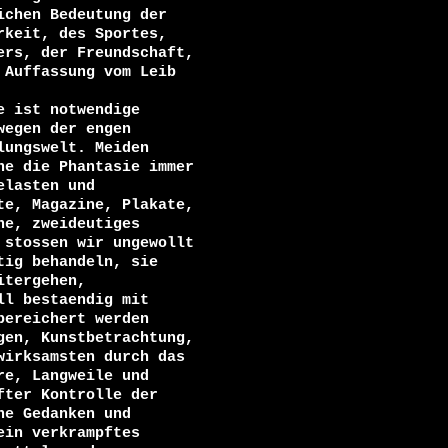
chen Bedeutung der

keit, des Sportes,

rs, der Freundschaft,

Auffassung vom Leib

 ist notwendige

egen der engen

ungswelt. Meiden

e die Phantasie immer

lasten und

e, Magazine, Plakate,

e, zweideutiges

stossen wir ungewollt

ig behandeln, sie

tergehen,

l bestaendig mit

ereichert werden

en, Kunstbetrachtung,

irksamsten durch das

e, Langweile und

ter Kontrolle der

e Gedanken und

in verkrampftes
