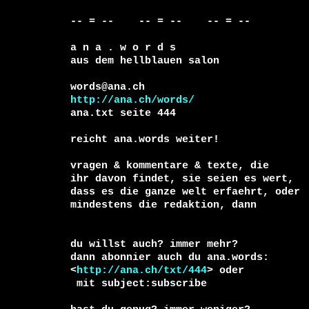
-- = --    -- = --    -- = --     

a n a . w o r d s

aus dem hellblauen salon

http://ana.ch/words/
ana.txt seite 444

reicht ana.words weiter!

vragen & kommentare & texte, die

ihr davon findet, sie seien es wert, 

dass es die ganze welt erfaehrt, oder 

du willst auch? immer mehr?

dann abonnier auch du ana.words:

<
http://ana.ch/txt/444
 mit subject:subscribe
