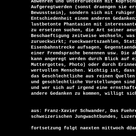
Abwehren und Unterdruecken mit Kopfschu
Aufgeregtwerden (sonst draengen sie ers
Bewusstsein), sondern sich mit ruhiger 
Entschiedenheit einem anderen Gedankeni
lustbetonte Phantasien mit interessante
zu ersetzen suchen, die Art seiner aeus
Beschaeftigung zeitweise wechseln, was 
zurueckwirkt; rueckwaertszaehlen, Stati
Eisenbahnstrecke aufsagen, Gegenstaende
einer Fremdsprache benennen usw. Die ab
kann angeregt werden durch Blick auf ei
Muttergottes, Photo) oder durch Erinner
wertvollen Menschen. Wichtig ist, dass 
das Geschlechtliche aus reinen Quellen 
und geschlechtliche Vorstellungen sind 
und wer sich auf irgend eine ernsthafte
andere Gedanken zu kommen, willigt sich
aus: Franz-Xavier Schwander, Das Fuehre
schweizerischen Jungwachtbundes, Luzern
fortsetzung folgt naexten mittwoch d@an