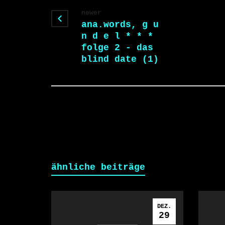
newer
ana.words, g u
n d e l * * *
folge 2 - das
blind date (1)
ähnliche beiträge
DEZ.
29