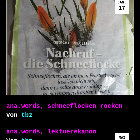
JAN.
17
ana.words, schneeflocken rocken
Von
tbz
ana.words, lektuerekanon
MAI