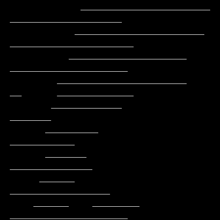
            ______________________         
___________________

           ______________________          
_____________________

          ____________________               
____________________

        ______________________               
__      _____________

       ____________                                         
_______

      _________                                          
___________

      _______                                          
______________

     ______                                         
_________________

    ______    ________                            
____________________
