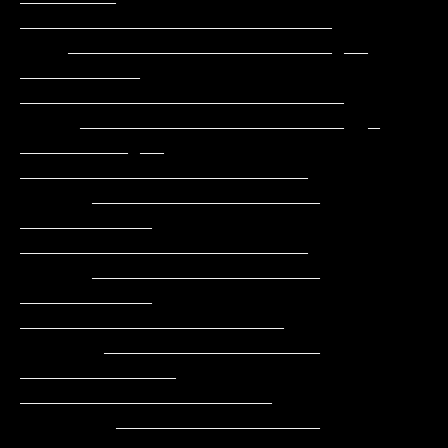
__________________________

    ______________________ __ 
__________   
___________________________

     ______________________  _ 
_________ __  
________________________

      ___________________      
___________   
________________________

      ___________________     
___________     
______________________

       __________________    
_____________    
_____________________

        _________________    
_____________    