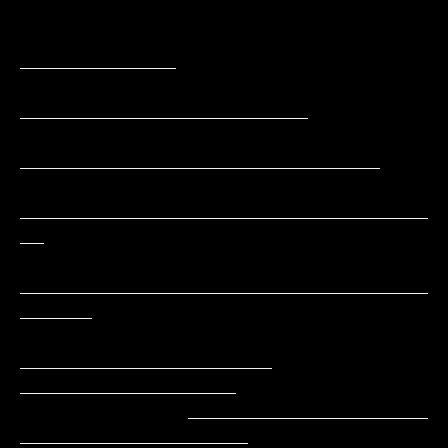
_____________

________________________

______________________________

__________________________________
__

__________________________________
______

_____________________     
__________________

              ____________________        
___________________
