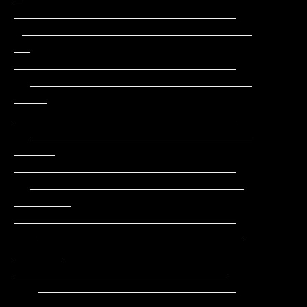
___________________________

 ____________________________        
__       
___________________________

  ___________________________       
____      
___________________________

  ___________________________      
_____     
___________________________

  __________________________      
_______    
___________________________

   _________________________      
______     
__________________________

   ________________________     
________     