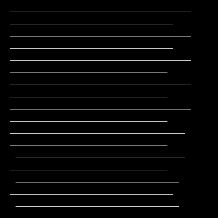
_______________________________               
____________________________

_______________________________               
____________________________

_______________________________                
___________________________

_______________________________                
___________________________

_______________________________                
___________________________

______________________________                 
___________________________

 _____________________________                 
___________________________

 ____________________________                 
____________________________

 ____________________________         
_       