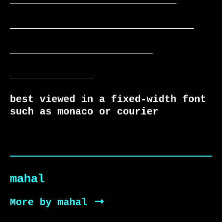
____________________________

_______________________________

________________________

______________

best viewed in a fixed-width font 
such as monaco or courier
mahal
More by mahal