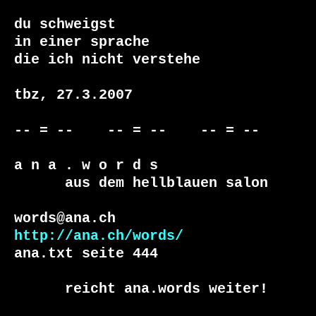
du schweigst

in einer sprache

die ich nicht verstehe

tbz, 27.3.2007

-- = --    -- = --    -- = --     

a n a . w o r d s

      aus dem hellblauen salon

http://ana.ch/words/
ana.txt seite 444

      reicht ana.words weiter!
