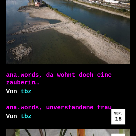
ana.words, da wohnt doch eine
zauberin…
Von
tbz
ana.words, unverstandene frau
SEP.
Von
tbz
18