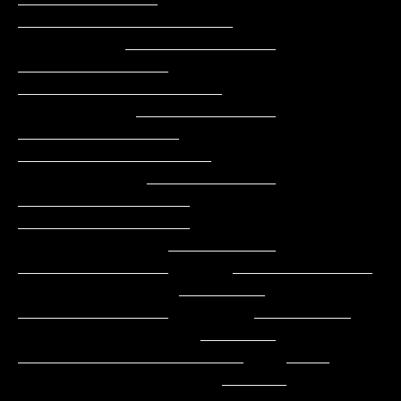
____________________

          ______________    
______________    
___________________

           _____________   
_______________    
__________________

            ____________   
________________   
________________

              __________    
______________      _____________

               ________     
______________        _________

                 _______    
_____________________    ____

                   ______  