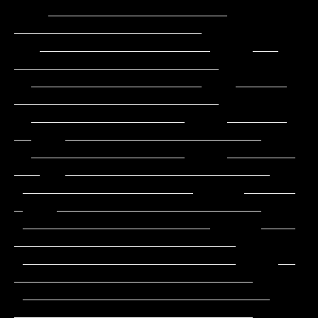
    _____________________                        
______________________

   ____________________     ___                
________________________

  ____________________    ______                
________________________

  __________________     _______           
__    _______________________

  __________________     ________          
___   ________________________

 ____________________      ______           
_    ________________________

 ______________________      ____              
__________________________

 _________________________     __             
____________________________

 _____________________________                
____________________________
