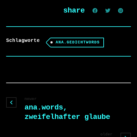
share
Schlagworte
ANA.GEDICHTWORDS
newer
ana.words,
zweifelhafter glaube
older