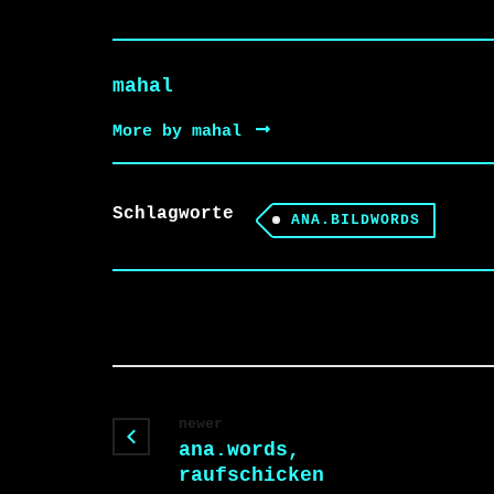
mahal
More by mahal
Schlagworte
ANA.BILDWORDS
newer
ana.words,
raufschicken