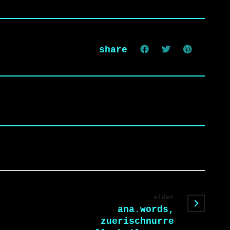
share
older
ana.words,
zuerischnurre