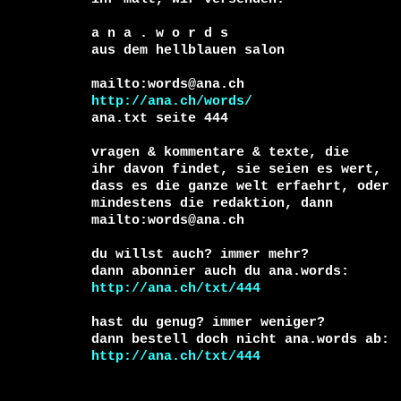
a n a . w o r d s

aus dem hellblauen salon

http://ana.ch/words/
ana.txt seite 444

vragen & kommentare & texte, die

ihr davon findet, sie seien es wert, 

dass es die ganze welt erfaehrt, oder 

mindestens die redaktion, dann 

mailto:words@ana.ch

du willst auch? immer mehr?

http://ana.ch/txt/444
hast du genug? immer weniger?

http://ana.ch/txt/444