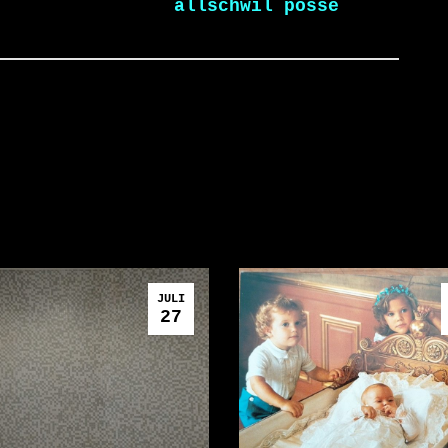
allschwil posse
JULI
27