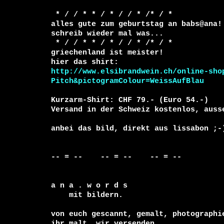
 * / / * * / * / / * /* / *  

alles gute zum geburtstag an babs@ana!

schreib wieder mal was...

 * / / * * / * / / * /* / *  

griechenland ist meister!

http://www.elsibrandwein.ch/online-sho
Pitch&pictogramColour=WeissAufBlau
Kurzarm-Shirt: CHF 79.- (Euro 54.-)

Versand in der Schweiz kostenlos, ausse
anbei das bild, direkt aus lissabon ;-)
-- = --    -- = --    -- = --     

a n a . w o r d s

    mit bildern.

von euch gescannt, gemalt, photographie
ihr malt, wir versenden.
