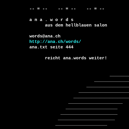
-- = --    -- = --    -- = --     

a n a . w o r d s

      aus dem hellblauen salon

http://ana.ch/words/
ana.txt seite 444

      reicht ana.words weiter!

                               _____________

                         ________________________

                      ______________________________

                   ____________________________________

                 ________________________________________

               _____________________     __________________

              ____________________        ___________________

            ______________________         ___________________

           ______________________          _____________________

          ____________________               ____________________
