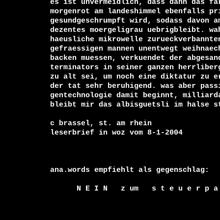
es ist unvermeidlich, dass dann das far
morgenrot am landeshimmel ebenfalls pri
gesundgeschrumpft wird, sodass davon am
dezentes moergeligrau uebrigbleibt. wah
haeusliche mikrowelle zurueckverbannten
gefraessigen mannen unentwegt weihnaech
backen muessen, verkuendet der abgesand
terminators in seiner ganzen herrliberg
zu alt sei, um noch eine diktatur zu er
der tat sehr beruhigend. was aber passi
gentechnologie damit beginnt, milliarda
bleibt mir das albisguetsli im halse st
c brassel, st. am rhein

leserbrief in woz vom 8-1-2004

ana.words empfiehlt als gegenschlag:

      N E I N   z um   s t e u e r p a k e t 
