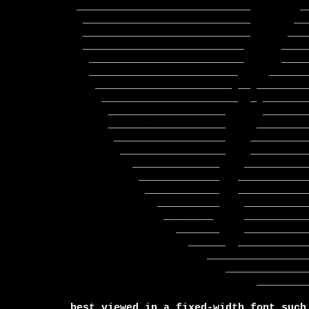
 ____________________________        __       ___________________________

  ___________________________       ____      ___________________________

  ___________________________      _____     ___________________________

  __________________________      _______    ___________________________

   _________________________      ______     __________________________

   ________________________     ________     __________________________

    ______________________ __ __________   ___________________________

     ______________________  _ _________ __  ________________________

      ___________________      ___________   ________________________

      ___________________     ___________     ______________________

       __________________    _____________    _____________________

        _________________    _____________    ____________________

          ______________    ______________    ___________________

           _____________   _______________    __________________

            ____________   ________________   ________________

              __________    ______________      _____________

               ________     ______________        _________

                 _______    _____________________    ____

                   ______  ____________________________

                      _______________________________

                         ________________________

                              ______________

best viewed in a fixed-width font such