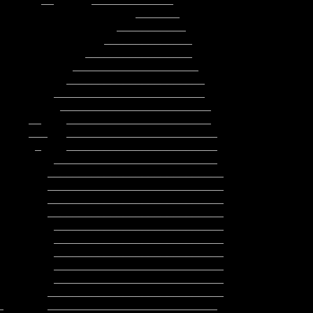
        ____________________________

        ____________________________

         ___________________________

         ___________________________

         ___________________________

         ___________________________
