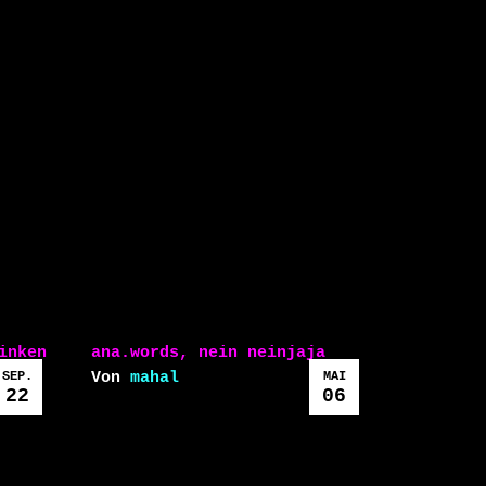
inken
ana.words, nein neinjaja
SEP.
Von
mahal
MAI
22
06