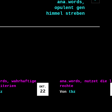
ana.words,
opulent gen
himmel streben
ords, wahrhaftige
ana.words, nutzet die l
riterien
rechte
OKT.
22
bz
Von
tbz