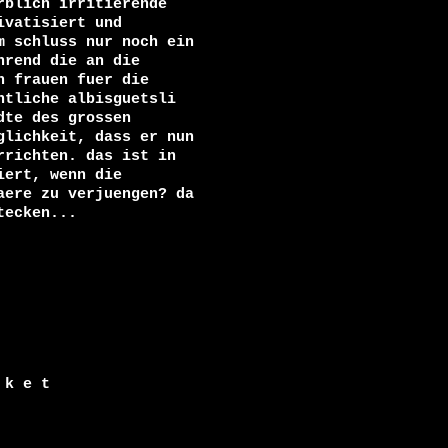
blich irritierende

vatisiert und

 schluss nur noch ein

rend die an die

 frauen fuer die

tliche albisguetsli

te des grossen

lichkeit, dass er nun

richten. das ist in

ert, wenn die

ere zu verjuengen? da

ecken...
