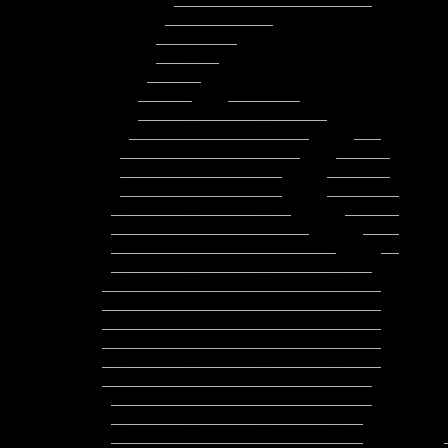
        ______________________               __      _____________

       ____________                                         _______

      _________                                          ___________

      _______                                          ______________

     ______                                         _________________

    ______    ________                            ____________________

    _____________________                        ______________________

   ____________________     ___                ________________________

  ____________________    ______                ________________________

  __________________     _______           __    _______________________

  __________________     ________          ___   ________________________

 ____________________      ______           _    ________________________

 ______________________      ____              __________________________

 _________________________     __             ____________________________

 _____________________________                ____________________________

_______________________________       
_______________________________       
_______________________________       
_______________________________       
_______________________________       
______________________________        
 _____________________________                 ___________________________

 ____________________________                 ____________________________

 ____________________________         _       ___________________________
