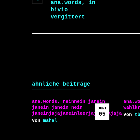
ana.words, in
bivio
vergittert
ähnliche beiträge
ana.words, neinnein janein
ana.w
janein janein nein
wahlk
JUNI
janeinjajajaneinleerjajajajajaja
05
Von
t
Von
mahal