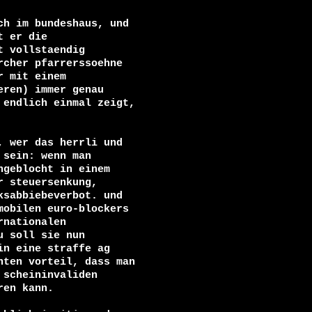
h im bundeshaus, und

 er die

 vollstaendig

cher pfarrerssoehne

 mit einem

ren) immer genau

endlich einmal zeigt,

 wer das herrli und

sein: wenn man

geblocht in einem

 steuersenkung,

sabbiebeverbot. und

obilen euro-blockers

nationalen

 soll sie nun

n eine straffe ag

ten vorteil, dass man

scheininvaliden

en kann.
