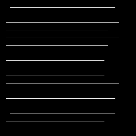
 _____________________________                
____________________________

_______________________________               
____________________________

_______________________________               
____________________________

_______________________________                
___________________________

_______________________________                
___________________________

_______________________________                
___________________________

______________________________                 
___________________________

 _____________________________                 
___________________________

 ____________________________                 
____________________________
