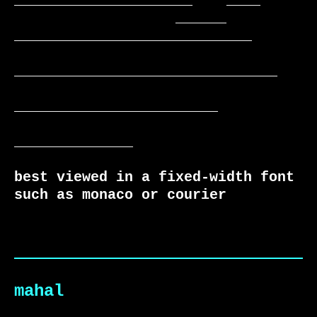
_____________________    ____

                   ______  
____________________________

_______________________________

________________________

______________

best viewed in a fixed-width font 
such as monaco or courier
mahal