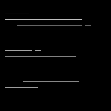
   ________________________     
________     
__________________________

    ______________________ __ 
__________   
___________________________

     ______________________  _ 
_________ __  
________________________

      ___________________      
___________   
________________________

      ___________________     
___________     
______________________

       __________________    
_____________    
_____________________
