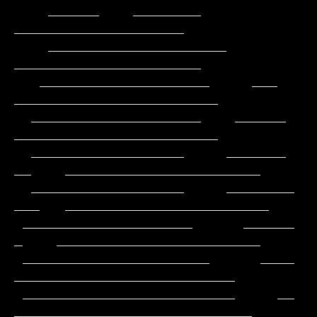
    ______    ________                            
____________________

    _____________________                        
______________________

   ____________________     ___                
________________________

  ____________________    ______                
________________________

  __________________     _______           
__    _______________________

  __________________     ________          
___   ________________________

 ____________________      ______           
_    ________________________

 ______________________      ____              
__________________________

 _________________________     __             
____________________________
