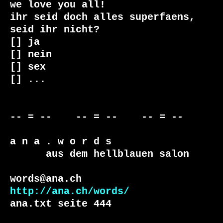
we love you all! 

ihr seid doch alles superfaens, 

seid ihr nicht?

[] ja

[] nein

[] sex

[] ...

-- = --    -- = --    -- = --     

a n a . w o r d s

      aus dem hellblauen salon

http://ana.ch/words/
ana.txt seite 444
