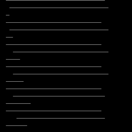
 ____________________________         
_       
___________________________

 ____________________________        
__       
___________________________

  ___________________________       
____      
___________________________

  ___________________________      
_____     
___________________________

  __________________________      
_______    
___________________________

   _________________________      
______     
__________________________
