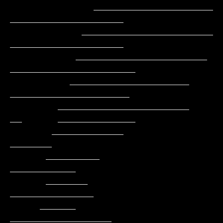
              ____________________        
___________________

            ______________________         
___________________

           ______________________          
_____________________

          ____________________               
____________________

        ______________________               
__      _____________

       ____________                                         
_______

      _________                                          
___________

      _______                                          
______________

     ______                                         
_________________
