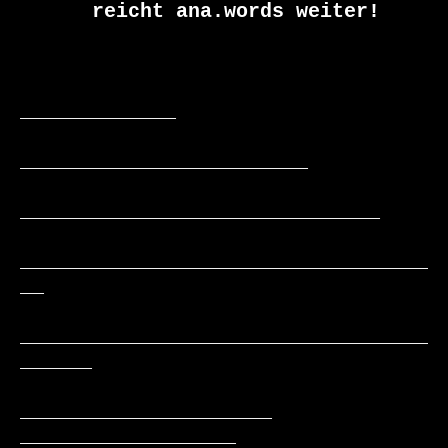
      reicht ana.words weiter!

_____________

________________________

______________________________

__________________________________
__

__________________________________
______

_____________________     
__________________
