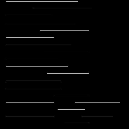
        _________________    
_____________    
____________________

          ______________    
______________    
___________________

           _____________   
_______________    
__________________

            ____________   
________________   
________________

              __________    
______________      _____________

               ________     
______________        _________

                 _______    