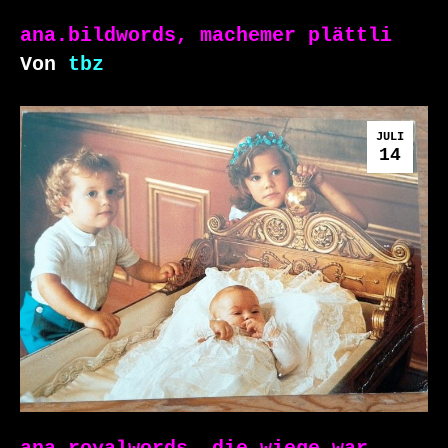
ana.bildwords, machemer plättli
Von
tbz
JULI
14