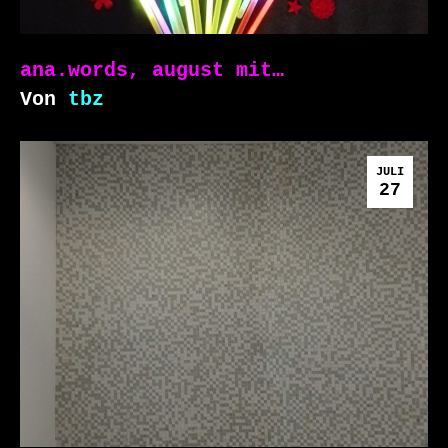
ana.words, august mit…
Von
tbz
JULI
27