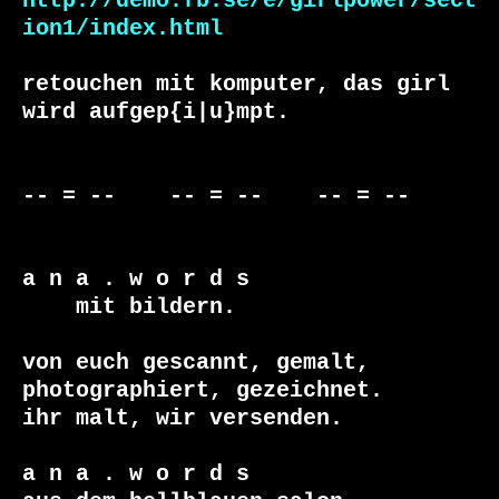
http://demo.fb.se/e/girlpower/sect
ion1/index.html
retouchen mit komputer, das girl 
wird aufgep{i|u}mpt.

-- = --    -- = --    -- = --     

a n a . w o r d s

    mit bildern.

von euch gescannt, gemalt, 
photographiert, gezeichnet.

ihr malt, wir versenden.

a n a . w o r d s
