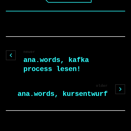
newer
ana.words, kafka
process lesen!
older
ana.words, kursentwurf