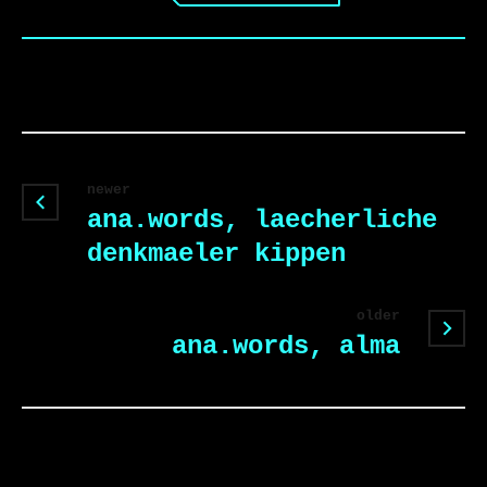
newer
ana.words, laecherliche
denkmaeler kippen
older
ana.words, alma