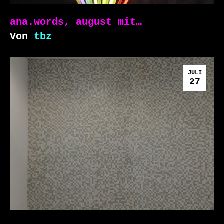
ana.words, august mit…
Von
tbz
JULI
27