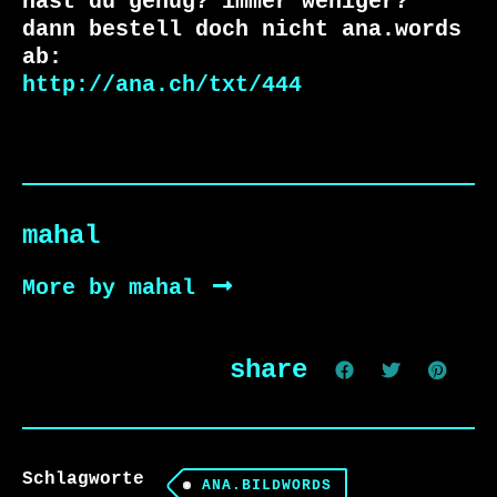
hast du genug? immer weniger?

dann bestell doch nicht ana.words 
http://ana.ch/txt/444
mahal
More by mahal
share
Schlagworte
ANA.BILDWORDS