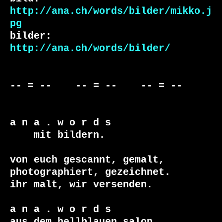
http://ana.ch/words/bilder/mikko.j
pg
bilder: 
http://ana.ch/words/bilder/
-- = --    -- = --    -- = --     

a n a . w o r d s

    mit bildern.

von euch gescannt, gemalt, 
photographiert, gezeichnet.

ihr malt, wir versenden.

a n a . w o r d s
