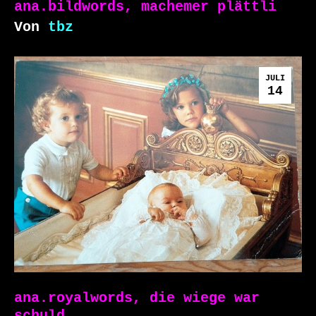
ana.bildwords, machemer plättli
Von
tbz
JULI
14
ana.royalwords, die wiege war
schuld