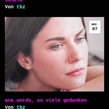
Von
tbz
NOV.
07
ana.words, so viele gedanken
Von
tbz