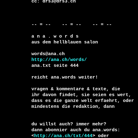
cc: drs3@drs3.ch

-- = --    -- = --    -- = --     

a n a . w o r d s

aus dem hellblauen salon

http://ana.ch/words/
ana.txt seite 444

reicht ana.words weiter!

vragen & kommentare & texte, die

ihr davon findet, sie seien es wert, 

dass es die ganze welt erfaehrt, oder 

du willst auch? immer mehr?

dann abonnier auch du ana.words:

<
http://ana.ch/txt/444