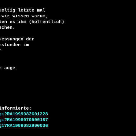
eltig letzte mal 

wir wissen warum, 

en es ihm (hoffentlich) 

chen. 

essungen der 

stunden im 





 auge

gi?RA1999082601228
gi?RA1998070500187
gi?RA1999082900036