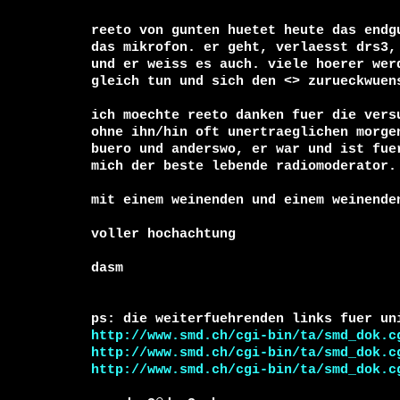
reeto von gunten huetet heute das endgu
das mikrofon. er geht, verlaesst drs3, 
und er weiss es auch. viele hoerer werd
gleich tun und sich den <
> zurueckwuens
ich moechte reeto danken fuer die versu
ohne ihn/hin oft unertraeglichen morgen
buero und anderswo, er war und ist fuer
mich der beste lebende radiomoderator. 
mit einem weinenden und einem weinenden
voller hochachtung

http://www.smd.ch/cgi-bin/ta/smd_dok.c
http://www.smd.ch/cgi-bin/ta/smd_dok.c
http://www.smd.ch/cgi-bin/ta/smd_dok.c