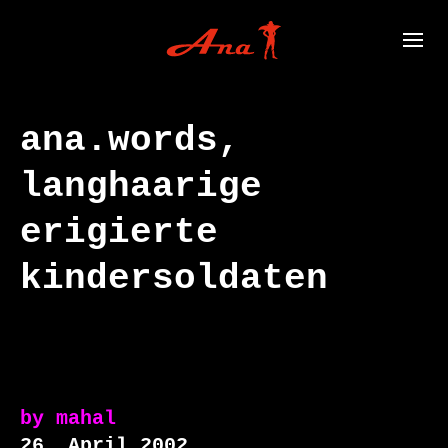
ana.words,
langhaarige
erigierte
kindersoldaten
by
mahal
26. April 2002