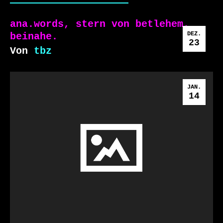
ana.words, stern von betlehem.
DEZ.
beinahe.
23
Von
tbz
JAN.
14