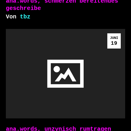
ana.words, schmerzen bereitendes
geschreibe
Von
tbz
JUNI
19
ana.words, unzynisch rumtragen