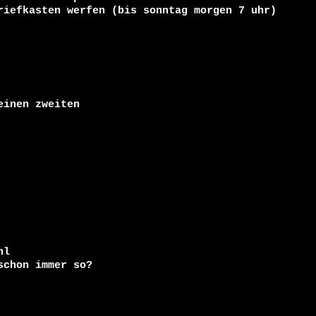
riefkasten werfen (bis sonntag morgen 7 uhr)

inen zweiten

l

chon immer so?
