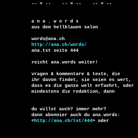
-- = --    -- = --    -- = --  

a n a . w o r d s

aus dem hellblauen salon

http://ana.ch/words/
ana.txt seite 444

reicht ana.words weiter!

vragen & kommentare & texte, die

ihr davon findet, sie seien es wert, 

dass es die ganze welt erfaehrt, oder 

mindestens die redaktion, dann 

du willst auch? immer mehr?

dann abonnier auch du ana.words:

<
http://ana.ch/txt/444
> oder