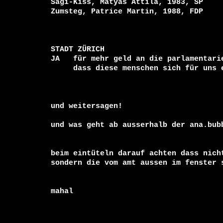
Sagi-Kiss, Matyas Attila, 1983, SP

Zumsteg, Patrice Martin, 1988, FDP

STADT ZÜRICH

JA   für mehr geld an die parlamentarie
     dass diese menschen sich für uns einsetzen. jeden mittwochabend.

und weitersagen!

und was geht ab ausserhalb der ana.bub
beim eintüteln darauf achten dass nicht
sondern die vom amt aussen im fenster s
mahal
