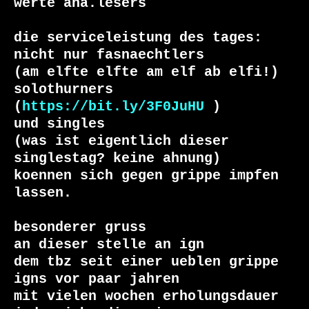
werte ana.lesers

die serviceleistung des tages:

nicht nur fasnaechtlers

(am elfte elfte am elf ab elfi!)

solothurners

(
https://bit.ly/3F0JuHU
 )

und singles

(was ist eigentlich dieser 
singlestag? keine ahnung)

koennen sich gegen grippe impfen 
lassen.

besonderer gruss

an dieser stelle an ign

dem tbz seit einer ueblen grippe 
igns vor paar jahren

mit vielen wochen erholungsdauer
