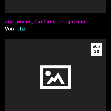
ana.words,fanfare im galopp
Von
tbz
MÄRZ
30