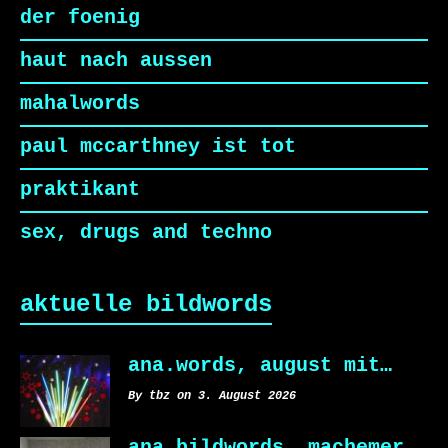
der foenig
haut nach aussen
mahalwords
paul mccarthney ist tot
praktikant
sex, drugs and techno
aktuelle bildwords
ana.words, august mit…
By tbz on 3. August 2026
ana.bildwords, machemer