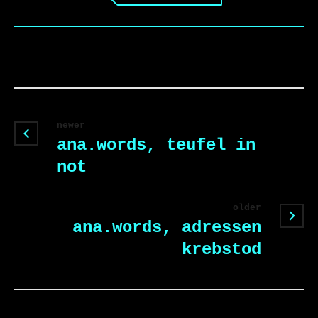
newer
ana.words, teufel in
not
older
ana.words, adressen
krebstod