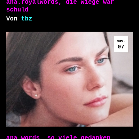
ana.royalwords, die wiege war
schuld
Von
tbz
NOV.
07
ana.words, so viele gedanken