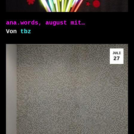
ana.words, august mit…
Von
tbz
JULI
27