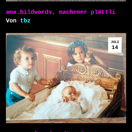
ana.bildwords, machemer plättli
Von
tbz
JULI
14