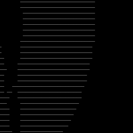
        ____________________________

        ____________________________

         ___________________________

         ___________________________

         ___________________________

         ___________________________
