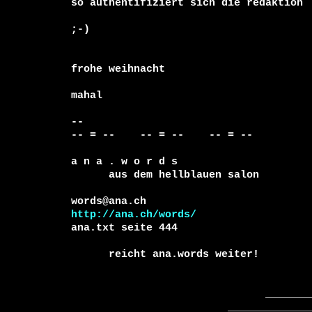
so authentifiziert sich die redaktion

;-)

frohe weihnacht

mahal

-- 

-- = --    -- = --    -- = --     

a n a . w o r d s

      aus dem hellblauen salon

http://ana.ch/words/
ana.txt seite 444

      reicht ana.words weiter!

                               _____________

                         ________________________
