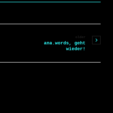
older
ana.words, geht
wieder!