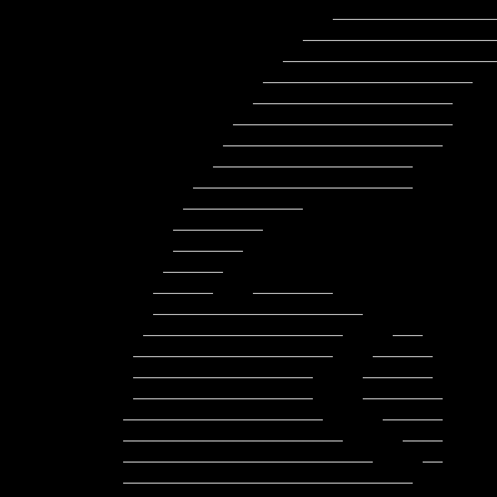
                      ______________________________

                   ____________________________________

                 ________________________________________

               _____________________     __________________

              ____________________        ___________________

            ______________________         ___________________

           ______________________          _____________________

          ____________________               ____________________

        ______________________               __      _____________

       ____________                                         _______

      _________                                          ___________

      _______                                          ______________

     ______                                         _________________

    ______    ________                            ____________________

    _____________________                        ______________________

   ____________________     ___                ________________________

  ____________________    ______                ________________________

  __________________     _______           __    _______________________

  __________________     ________          ___   ________________________

 ____________________      ______           _    ________________________

 ______________________      ____              __________________________

 _________________________     __             ____________________________

 _____________________________                ____________________________
