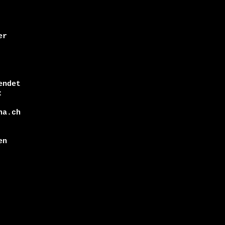
r

ndet



a.ch

n
