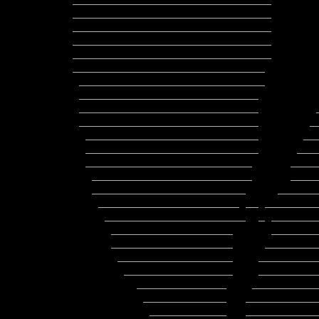
_______________________________       
_______________________________       
_______________________________       
_______________________________       
_______________________________       
______________________________        
 _____________________________                 ___________________________

 ____________________________                 ____________________________

 ____________________________         _       ___________________________

 ____________________________        __       ___________________________

  ___________________________       ____      ___________________________

  ___________________________      _____     ___________________________

  __________________________      _______    ___________________________

   _________________________      ______     __________________________

   ________________________     ________     __________________________

    ______________________ __ __________   ___________________________

     ______________________  _ _________ __  ________________________

      ___________________      ___________   ________________________

      ___________________     ___________     ______________________

       __________________    _____________    _____________________

        _________________    _____________    ____________________

          ______________    ______________    ___________________

           _____________   _______________    __________________

            ____________   ________________   ________________
