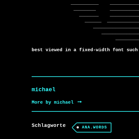
              __________    ______________      _____________

               ________     ______________        _________

                 _______    _____________________    ____

                   ______  ____________________________

                      _______________________________

                         ________________________

                              ______________

best viewed in a fixed-width font such
michael
More by michael
Schlagworte
ANA.WORDS