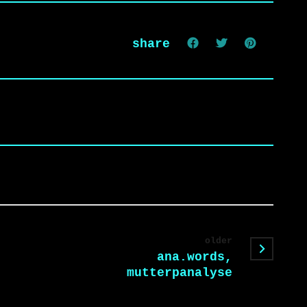
share
older
ana.words,
mutterpanalyse