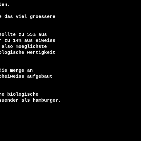
en.

 das viel groessere

ollte zu 55% aus

 zu 14% aus eiweiss

also moeglichste

logische wertigkeit

ie menge an

heiweiss aufgebaut

e biologische

uender als hamburger.
