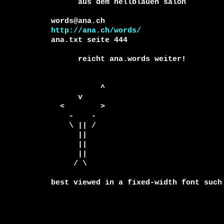
      aus dem hellblauen salon

http://ana.ch/words/
ana.txt seite 444

      reicht ana.words weiter!

           ^

      v

  <        >

    -    - 

    \ || /

      ||

      ||

      ||

     / \

best viewed in a fixed-width font such