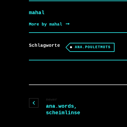
mahal
More by mahal
Schlagworte
ANA.POULETMOTS
newer
ana.words,
scheimlinse