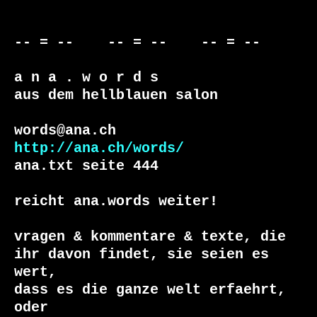
-- = --    -- = --    -- = --     

a n a . w o r d s

aus dem hellblauen salon

http://ana.ch/words/
ana.txt seite 444

reicht ana.words weiter!

vragen & kommentare & texte, die

ihr davon findet, sie seien es 
wert, 

dass es die ganze welt erfaehrt, 
oder 
