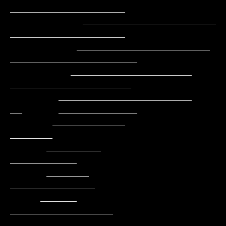
___________________

            ______________________         
___________________

           ______________________          
_____________________

          ____________________               
____________________

        ______________________               
__      _____________

       ____________                                         
_______

      _________                                          
___________

      _______                                          
______________

     ______                                         
_________________

    ______    ________                            