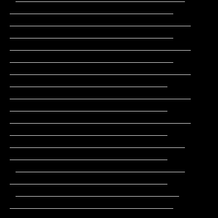
____________________________

_______________________________               
____________________________

_______________________________               
____________________________

_______________________________                
___________________________

_______________________________                
___________________________

_______________________________                
___________________________

______________________________                 
___________________________

 _____________________________                 
___________________________

 ____________________________                 
____________________________

 ____________________________         