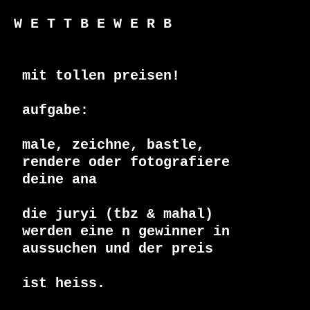
W E T T B E W E R B

 mit tollen preisen!

 aufgabe:

 male, zeichne, bastle, 

 rendere oder fotografiere

 deine ana

 die juryi (tbz & mahal)

 werden eine n gewinner in

 aussuchen und der preis

 ist heiss.
