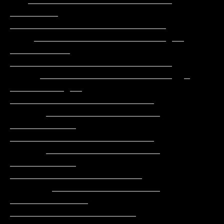
   ________________________     
________     
__________________________

    ______________________ __ 
__________   
___________________________

     ______________________  _ 
_________ __  
________________________

      ___________________      
___________   
________________________

      ___________________     
___________     
______________________

       __________________    
_____________    
_____________________
