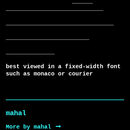
                   ______  
____________________________

_______________________________

________________________

______________

best viewed in a fixed-width font 
such as monaco or courier
mahal
More by mahal