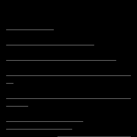
_____________

________________________

______________________________

__________________________________
__

__________________________________
______

_____________________     
__________________

              ____________________        