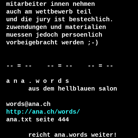
mitarbeiter innen nehmen

auch am wettbewerb teil

und die jury ist bestechlich.

zuwendungen und materialien

muessen jedoch persoenlich 

vorbeigebracht werden ;-)

-- = --    -- = --    -- = --     

a n a . w o r d s

      aus dem hellblauen salon

http://ana.ch/words/
ana.txt seite 444

      reicht ana.words weiter!
