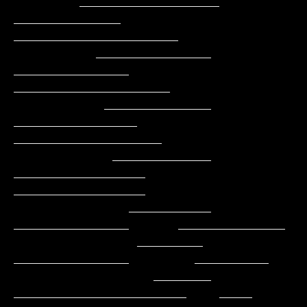
        _________________    
_____________    
____________________

          ______________    
______________    
___________________

           _____________   
_______________    
__________________

            ____________   
________________   
________________

              __________    
______________      _____________

               ________     
______________        _________

                 _______    
_____________________    ____
