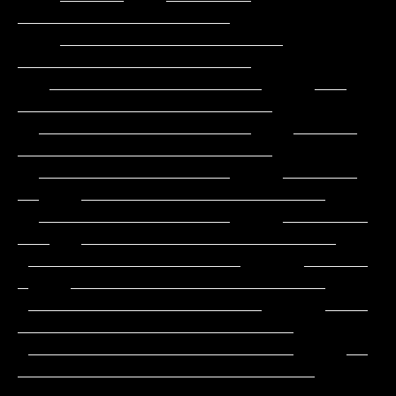
____________________

    _____________________                        
______________________

   ____________________     ___                
________________________

  ____________________    ______                
________________________

  __________________     _______           
__    _______________________

  __________________     ________          
___   ________________________

 ____________________      ______           
_    ________________________

 ______________________      ____              
__________________________

 _________________________     __             
____________________________

 _____________________________                