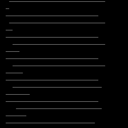
_       
___________________________

 ____________________________        
__       
___________________________

  ___________________________       
____      
___________________________

  ___________________________      
_____     
___________________________

  __________________________      
_______    
___________________________

   _________________________      
______     
__________________________
