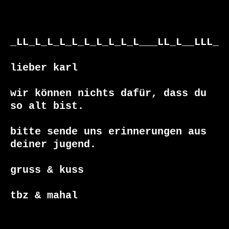
_LL_L_L_L_L_L_L_L_L_L___LL_L__LLL_

lieber karl

wir können nichts dafür, dass du 
so alt bist.

bitte sende uns erinnerungen aus 
deiner jugend.

gruss & kuss

tbz & mahal
