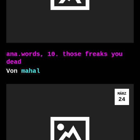
ana.words, 10. those freaks you
dead
Von
mahal
MÄRZ
24