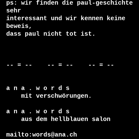
ps: wir finden die paul-geschichte 
sehr 

interessant und wir kennen keine 
beweis, 

dass paul nicht tot ist.

-- = --    -- = --    -- = --     

a n a . w o r d s

    mit verschwörungen.

a n a . w o r d s

    aus dem hellblauen salon
