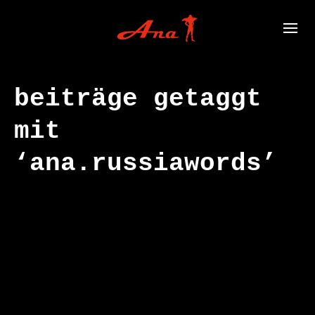
beiträge getaggt
mit
‘ana.russiawords’
OKT.
09
2002