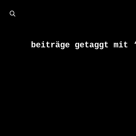
beiträge getaggt mit 
JULI
18
2002