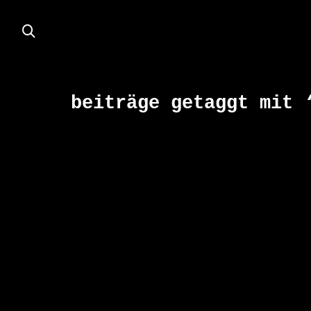
beiträge getaggt mit 
OKT.
28
2025