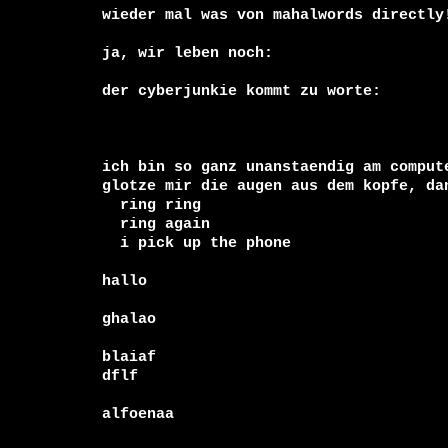
wieder mal was von mahalwords directly!
ja, wir leben noch:

der cyberjunkie kommt zu worte:

ich bin so ganz unanstaendig am compute
  ring ring 
  ring again 
  i pick up the phone 
hallo

ghalao

blaiaf

dflf

alfoenaa
