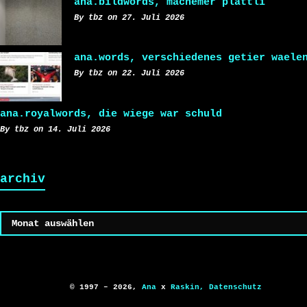
ana.bildwords, machemer plättli
By tbz on 27. Juli 2026
ana.words, verschiedenes getier waele
By tbz on 22. Juli 2026
ana.royalwords, die wiege war schuld
By tbz on 14. Juli 2026
archiv
Archiv
© 1997 – 2026,
Ana
x
Raskin,
Datenschutz