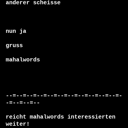
anderer scheisse

nun ja

gruss

mahalwords

--=--=--=--=--=--=--=--=--=--=--=-
-=--=--=--

reicht mahalwords interessierten 
weiter!
