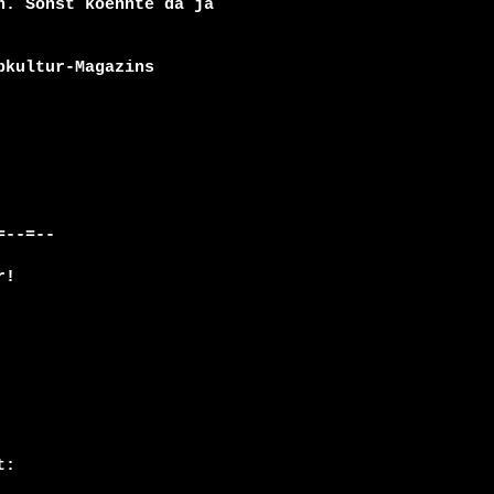
. Sonst koennte da ja

--=--

!
