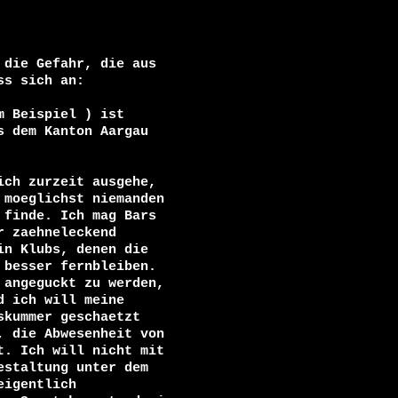
die Gefahr, die aus

m Beispiel 
) ist

 dem Kanton Aargau

ch zurzeit ausgehe,

moeglichst niemanden

finde. Ich mag Bars

 zaehneleckend

n Klubs, denen die

besser fernbleiben.

angeguckt zu werden,

 ich will meine

kummer geschaetzt

 die Abwesenheit von

. Ich will nicht mit

staltung unter dem

igentlich
