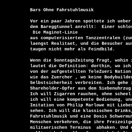
Bars Ohne Fahrstuhlmusik

Vor ein paar Jahren spottete ich ueber 
dem Bareggtunnel anrollt: 
 Die Maginot-Linie

aus computerisierten Tanzzentralen (zu
laengst Realitaet, und die Besucher aus
taugen nicht mehr als Feindbild.

Wenn die SonntagsZeitung fragt, wohin i
lautet die Definition: dorthin, wo ich 
von der aufgestellten TeleZueri Nation 
wie das Zuercher 
, wo keine Bodybuilder
Selbstsicherheit verbreiten. Ich gehe i
Shareholder-Opfer aus dem Siebenuhrzug 
Ich will Zigarren rauchen, ohne scheel 
ich will eine kompetente Bedienung, und
Imitation von Philip Marlowe mit Liebes
sehen. Ich will die klassischen Drinks,
Fahrstuhlmusik und eine Dosis Schwermut
Menschen verkehren, die ihre Freizeitge
militaerischen Terminus 
 abhaken. Und e