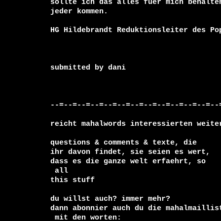
sollte ich das alles fuer mich behalten
jeder kommen.

submitted by dani 
--=--=--=--=--=--=--=--=--=--=--=--=--=
reicht mahalwords interessierten weiter
questions & comments & texte, die

ihr davon findet, sie seien es wert, 

 all

this stuff

du willst auch? immer mehr?

 mit den worten:
