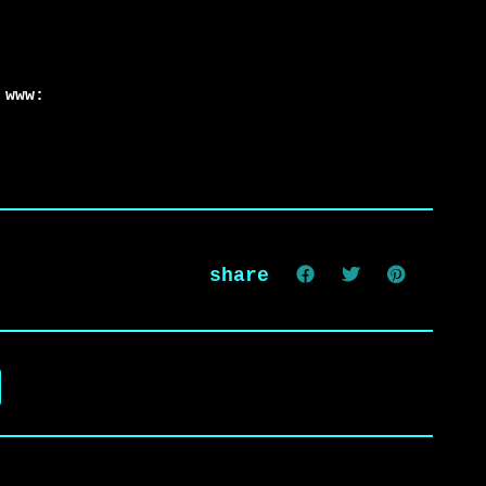
www:

share