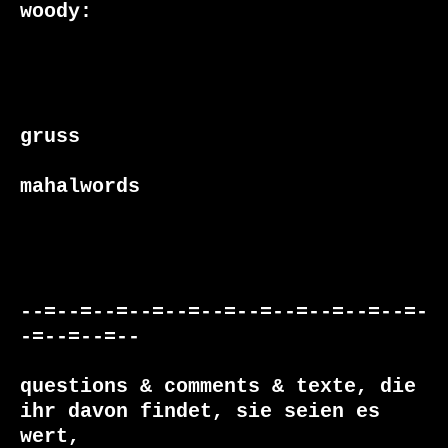
woody:

gruss

mahalwords

--=--=--=--=--=--=--=--=--=--=--=-
-=--=--=--

questions & comments & texte, die

ihr davon findet, sie seien es 
wert, 
